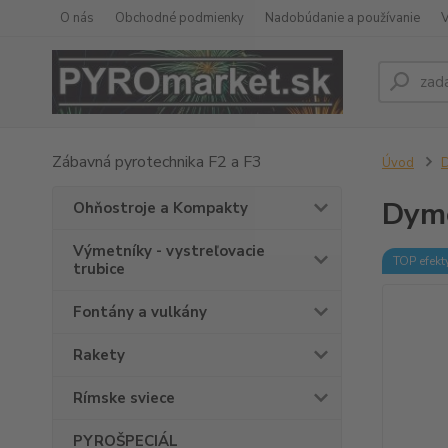
O nás
Obchodné podmienky
Nadobúdanie a používanie
Zábavná pyrotechnika F2 a F3
Úvod
Dymo
Ohňostroje a Kompakty
Výmetníky - vystreľovacie
TOP efekt
trubice
Fontány a vulkány
Rakety
Rímske sviece
PYROŠPECIÁL