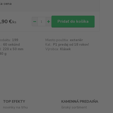
a cena
,90 €
Pridať do košíka
/
ks
roduktu:
199
Miesto použitia:
exteriér
.:
60 sekúnd
Kat.:
P1 predaj od 18 rokov!
d:
220 x 50 mm
Výrobca:
Klásek
40 g
TOP EFEKTY
KAMENNÁ PREDAJŇA
novinky na trhu
široký sortiment