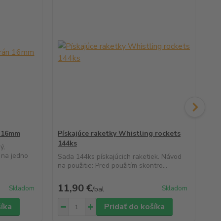
n 16mm
Pískajúce raketky Whistling rockets
Dy
144ks
ý,
Naj
 na jedno
hus
Sada 144ks pískajúcich raketiek. Návod
na použitie: Pred použitím skontro...
13,
Uše
11,90 €
11
Skladom
Skladom
/
bal
šíka
Pridať do košíka