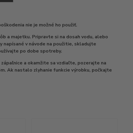
poškodenia nie je možné ho použiť.
b a majetku. Pripravte si na dosah vodu, alebo
ny napísané v návode na použitie, skladujte
oužívajte po dobe spotreby.
 zápaľnice a okamžite sa vzdiaľte, pozerajte na
5m. Ak nastalo zlyhanie funkcie výrobku, počkajte
TO