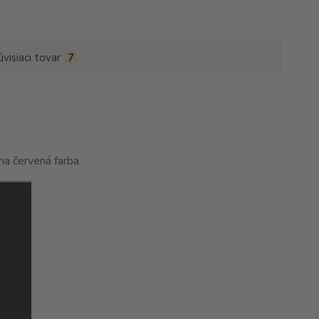
úvisiaci tovar
7
na červená farba.