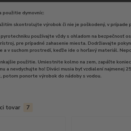
 použitie dymovníc:
žitím skontrolujte výrobok či nie je poškodený, v prípade 
pyrotechniku používajte vždy s ohladom na bezpečnosť osô
prístroj, pre prípadné zahasenie miesta. Dodržiavajte poky
 a v suchom prostredí, keďže ide o horľavý materiál. Nep
onkajšie použitie. Umiestnite kolmo na zem, zapáľte koniec
u a nevdychujte ho! Diváci musia byť vzdialení najmenej 2
t, potom ponorte výrobok do nádoby s vodou.
ci tovar
7