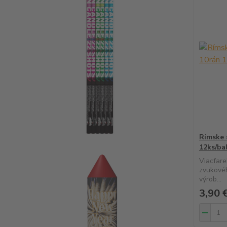
Rímske 
12ks/ba
Viacfare
zvukové
výrob...
3,90 