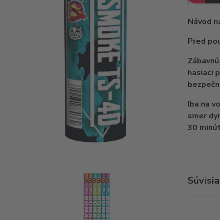
Návod na
Pred pou
Zábavnú 
hasiaci 
bezpečne
Iba na v
smer dym
30 minú
Súvisia