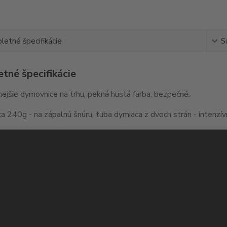
etné špecifikácie
S
tné špecifikácie
nejšie dymovnice na trhu, pekná hustá farba, bezpečné.
 240g - na zápalnú šnúru, tuba dymiaca z dvoch strán - intenzív