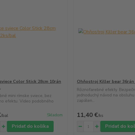
sviece Color Stick 28cm 10rán
Ohňostroj Killer bear 36rá
l
Rôznofarebné efekty. Bezpečn
jednoduchý návod na obsluhu
bné mini rímske sviece, bez
zapálen...
ho efektu. Video podobného
€
11,40 €
Skladom
/
bal
/
ks
Pridať do košíka
Pridať do ko