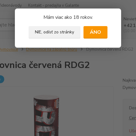
Videonávody
Kontakt - predajňa v Galante
Mám viac ako 18 rokov.
Neviet
Hľadať
+421
(10.00
ÁNO
NIE, odísť zo stránky
Dymovnice
Dymovnice na zápalnú šnúru
Dymovnica červená RDG2
vnica červená RDG2
y
Najkva
Dymovn
Dos
Cen
Uše