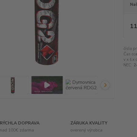
Naš
11
číslo p
Čas cca
v x š x 
NEC:
2
RÝCHLA DOPRAVA
ZÁRUKA KVALITY
nad 100€ zdarma
overený výrobca