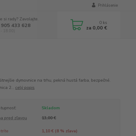
Prihlásenie
e si rady? Zavolajte.
0
ks
 905 433 628
za
0,00 €
 - 18.00)
litnejšie dymovnice na trhu, pekná hustá farba, bezpečné.
ica 2...
celý popis
tupnosť:
Skladom
a pred zľavou
13,00 €
tríte
1,10 € (
8
% zľava)