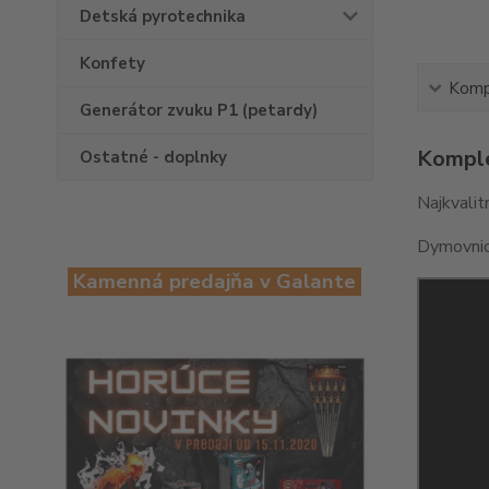
Detská pyrotechnika
Konfety
Kompl
Generátor zvuku P1 (petardy)
Komple
Ostatné - doplnky
Najkvalit
Dymovnica
Kamenná predajňa v Galante