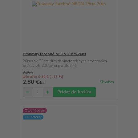
Prskavky farebné NEON 28cm 20ks
20kusov, 28cm dlhých viacfarebných neonových
prskaviek. Zábavnú pyrotechni...
3,20 €
Ušetríte 0,40 €
(- 13 %)
2,80 €
Skladom
/
bal
Pridať do košíka
Osobný odber
TOP efekty