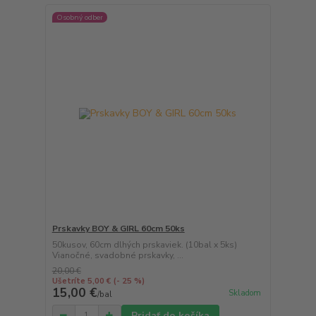
Osobný odber
Prskavky BOY & GIRL 60cm 50ks
50kusov, 60cm dlhých prskaviek. (10bal x 5ks)
Vianočné, svadobné prskavky, ...
20,00 €
Ušetríte 5,00 €
(- 25 %)
15,00 €
Skladom
/
bal
Pridať do košíka