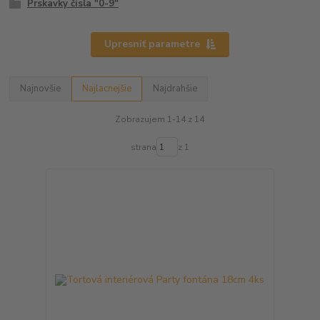
Prskavky čísla "0-9"
Upresniť parametre
Najnovšie
Najlacnejšie
Najdrahšie
Zobrazujem 1-14 z 14
strana
z 1