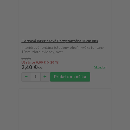
Tortová interiérová Party fontána 10cm 6ks
Interiérová fontána (studený oheň), výška fontány
10cm, zlaté hviezdy, potr...
3,00 €
Ušetríte 0,60 €
(- 20 %)
2,40 €
Skladom
/
bal
Pridať do košíka