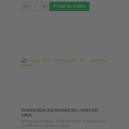
Pridať do košíka
Fontána Silver 2m/30sekúnd 5ks - elektrický
odpaľ
Strieborná fontána s 20cm káblikom, s možnosťou
predľženia s medenou dvojli...