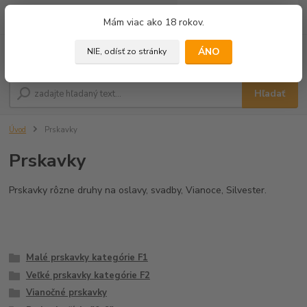
0
ks
+421 905 433 628
Mám viac ako 18 rokov.
za
0,00 €
(10.00 - 18.00)
ÁNO
NIE, odísť zo stránky
Menu
Hľadať
Úvod
Prskavky
Prskavky
Prskavky rôzne druhy na oslavy, svadby, Vianoce, Silvester.
Malé prskavky kategórie F1
Veľké prskavky kategórie F2
Vianočné prskavky