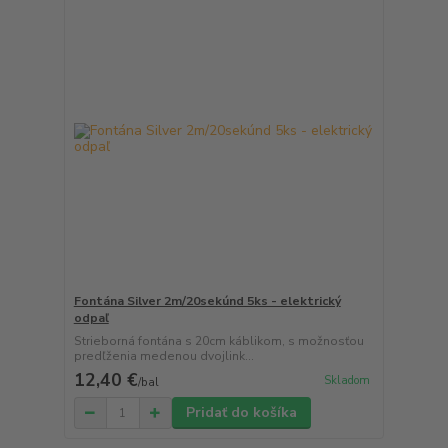
Fontána Silver 2m/20sekúnd 5ks - elektrický
odpaľ
Strieborná fontána s 20cm káblikom, s možnosťou
predľženia medenou dvojlink...
12,40 €
Skladom
/
bal
Pridať do košíka