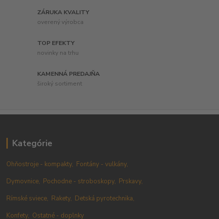
ZÁRUKA KVALITY
overený výrobca
TOP EFEKTY
novinky na trhu
KAMENNÁ PREDAJŇA
široký sortiment
Kategórie
Ohňostroje - kompakty,
Fontány - vulkány,
Dymovnice,
Pochodne - stroboskopy,
Prskavy,
Rímské sviece,
Rakety,
Detská pyrotechnika,
Konfety,
Ostatné - doplnky