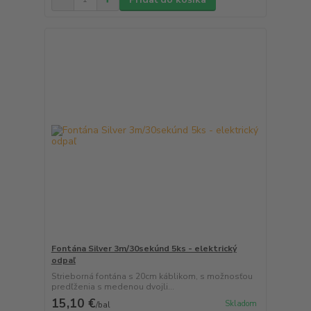
Fontána Silver 3m/30sekúnd 5ks - elektrický
odpaľ
Strieborná fontána s 20cm káblikom, s možnosťou
predľženia s medenou dvojli...
15,10 €
Skladom
/
bal