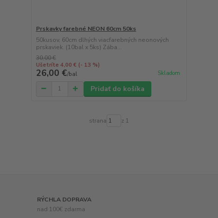
Prskavky farebné NEON 60cm 50ks
50kusov, 60cm dlhých viacfarebných neonových
prskaviek. (10bal x 5ks) Zába...
30,00 €
Ušetríte 4,00 €
(- 13 %)
26,00 €
Skladom
/
bal
Pridať do košíka
strana
z 1
RÝCHLA DOPRAVA
nad 100€ zdarma