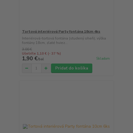
Tortová interiérová Party fontána 18cm 4ks
Interiérová-tortová fontána (studený oheň), výška
fontány 18cm, zlaté hviez...
3,00 €
Ušetríte 1,10 €
(- 37 %)
1,90 €
Skladom
/
bal
Pridať do košíka