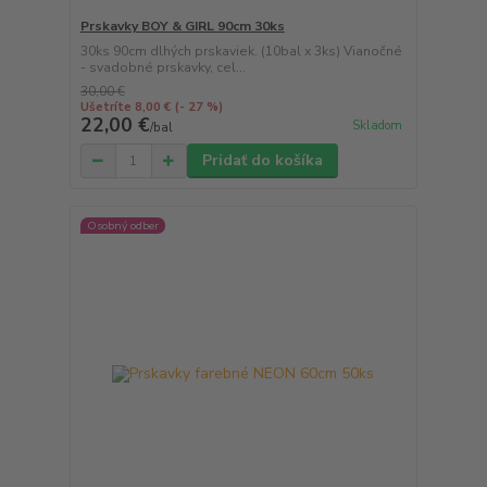
Prskavky BOY & GIRL 90cm 30ks
30ks 90cm dlhých prskaviek. (10bal x 3ks) Vianočné
- svadobné prskavky, cel...
30,00 €
Ušetríte 8,00 €
(- 27 %)
22,00 €
Skladom
/
bal
Pridať do košíka
Osobný odber