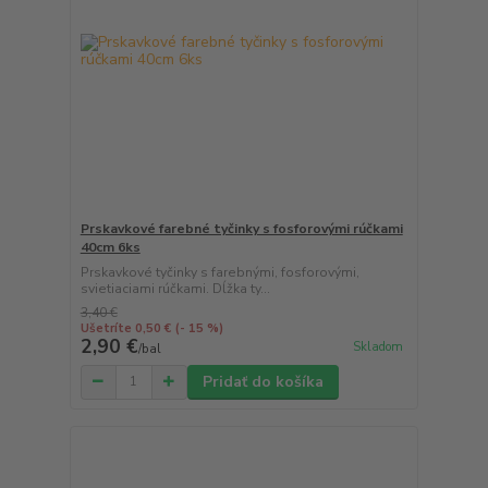
Prskavkové farebné tyčinky s fosforovými rúčkami
40cm 6ks
Prskavkové tyčinky s farebnými, fosforovými,
svietiaciami rúčkami. Dĺžka ty...
3,40 €
Ušetríte 0,50 €
(- 15 %)
2,90 €
Skladom
/
bal
Pridať do košíka