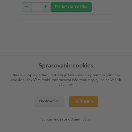
Pridať do košíka
Spracovanie cookies
Náš e-shop a partneri potrebujú Váš
súhlas
s použitím súborov
cookies, aby Vám mohli zobrazovať informácie týkajúce sa Vašich
záujmov.
Súhlasím
Nastavenia
Ohňostroj Eso 21rán 25mm
Súhlas môžete odmietnuť
tu
.
Rôznofarebné efekty. Bezpečný, jednoduchý návod
na obsluhu na jedno zapálen...
15,80 €
Skladom
/
ks