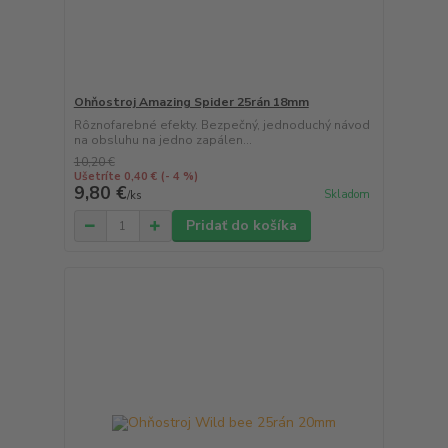
Ohňostroj Amazing Spider 25rán 18mm
Rôznofarebné efekty. Bezpečný, jednoduchý návod
na obsluhu na jedno zapálen...
10,20 €
Ušetríte 0,40 €
(- 4 %)
9,80 €
Skladom
/
ks
Pridať do košíka