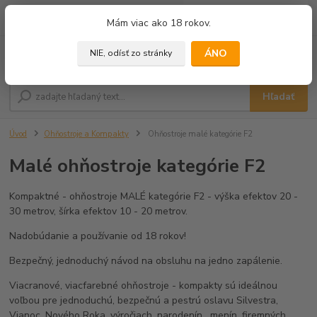
0
ks
+421 905 433 628
Mám viac ako 18 rokov.
za
0,00 €
(10.00 - 18.00)
ÁNO
NIE, odísť zo stránky
Menu
Hľadať
Úvod
Ohňostroje a Kompakty
Ohňostroje malé kategórie F2
Malé ohňostroje kategórie F2
Kompaktné - ohňostroje MALÉ kategórie F2 - výška efektov 20 -
30 metrov, šírka efektov 10 - 20 metrov.
Nadobúdanie a používanie od 18 rokov!
Bezpečný, jednoduchý návod na obsluhu na jedno zapálenie.
Viacranové, viacfarebné ohňostroje - kompakty sú ideálnou
voľbou pre jednoduchú, bezpečnú a pestrú oslavu Silvestra,
Vianoc, Nového Roka, výročiach, narodenín , menín, firemných