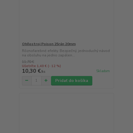
Ohňostroj Poison 25rán 20mm
Rôznofarebné efekty. Bezpečný, jednoduchý návod
na obsluhu na jedno zapálen...
11,70 €
Ušetríte 1,40 €
(- 12 %)
10,30 €
Skladom
/
ks
Pridať do košíka