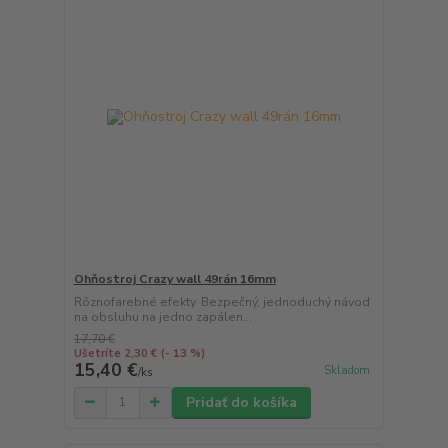
Ohňostroj Crazy wall 49rán 16mm
Rôznofarebné efekty. Bezpečný, jednoduchý návod
na obsluhu na jedno zapálen...
17,70 €
Ušetríte 2,30 €
(- 13 %)
15,40 €
Skladom
/
ks
Pridať do košíka