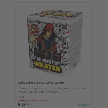
Ohňostroj Wanted 16rán 20mm
Rôznofarebné efekty. Bezpečný, jednoduchý návod
na obsluhu na jedno zapálen...
7,00 €
Ušetríte 0,60 €
(- 9 %)
6,40 €
Skladom
/
ks