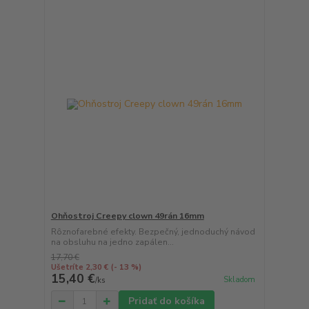
Ohňostroj Creepy clown 49rán 16mm
Rôznofarebné efekty. Bezpečný, jednoduchý návod
na obsluhu na jedno zapálen...
17,70 €
Ušetríte 2,30 €
(- 13 %)
15,40 €
Skladom
/
ks
Pridať do košíka