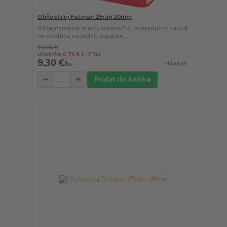
Ohňostroj Fatman 25rán 20mm
Rôznofarebné efekty. Bezpečný, jednoduchý návod
na obsluhu na jedno zapálen...
10,00 €
Ušetríte 0,70 €
(- 7 %)
9,30 €
Skladom
/
ks
Pridať do košíka