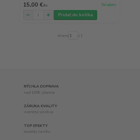
15,00 €
Skladom
/
ks
Pridať do košíka
strana
z 1
RÝCHLA DOPRAVA
nad 100€ zdarma
ZÁRUKA KVALITY
overený výrobca
TOP EFEKTY
novinky na trhu