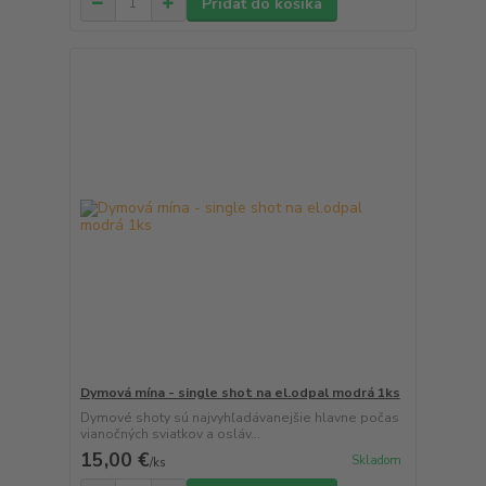
Pridať do košíka
Dymová mína - single shot na el.odpal modrá 1ks
Dymové shoty sú najvyhľadávanejšie hlavne počas
vianočných sviatkov a osláv...
15,00 €
Skladom
/
ks