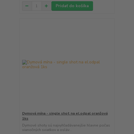
Pridať do košíka
Dymová mína - single shot na el.odpal oranžová
1ks
Dymové shoty sú najvyhľadávanejšie hlavne počas
vianočných sviatkov a osláv...