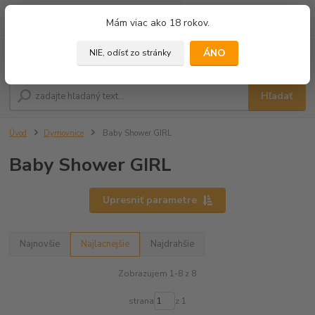
0
ks
+421 905 433 628
Mám viac ako 18 rokov.
za
0,00 €
(10.00 - 18.00)
ÁNO
NIE, odísť zo stránky
Menu
Hľadať
Úvod
Dymovnice
Baby Shower GIRL
Baby Shower GIRL
Upresniť parametre
Najnovšie
Najlacnejšie
Najdrahšie
Zobrazujem 1-8 z 8
strana
z 1