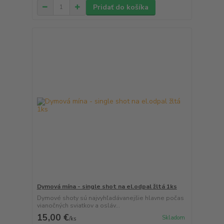
Pridať do košíka
Dymová mína - single shot na el.odpal žltá 1ks
Dymové shoty sú najvyhľadávanejšie hlavne počas
vianočných sviatkov a osláv...
15,00 €
Skladom
/
ks