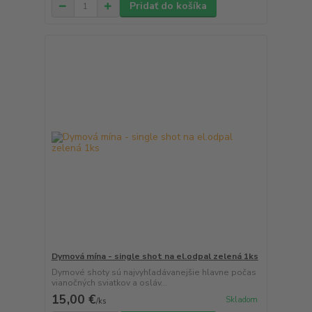
Pridať do košíka
Dymová mína - single shot na el.odpal zelená 1ks
Dymové shoty sú najvyhľadávanejšie hlavne počas
vianočných sviatkov a osláv...
15,00 €
Skladom
/
ks