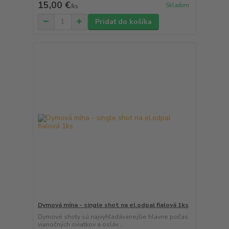
15,00 €
Skladom
/
ks
Pridať do košíka
Dymová mína - single shot na el.odpal fialová 1ks
Dymové shoty sú najvyhľadávanejšie hlavne počas
vianočných sviatkov a osláv...