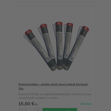
Dymová mína - single shot na el.odpal červená
1ks
Dymové Shoty sú najvyhľadávanejšie hlavne počas
vianočných sviatkov a osláv...
15,00 €
Skladom
/
ks