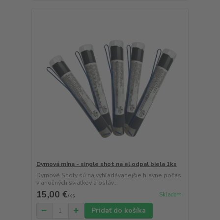
Dymová mína - single shot na el.odpal biela 1ks
Dymové Shoty sú najvyhľadávanejšie hlavne počas
vianočných sviatkov a osláv...
15,00 €
Skladom
/
ks
Pridať do košíka