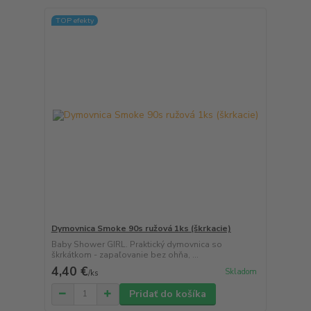
TOP efekty
Dymovnica Smoke 90s ružová 1ks (škrkacie)
Baby Shower GIRL. Praktický dymovnica so
škrkátkom - zapaľovanie bez ohňa, ...
4,40 €
Skladom
/
ks
Pridať do košíka