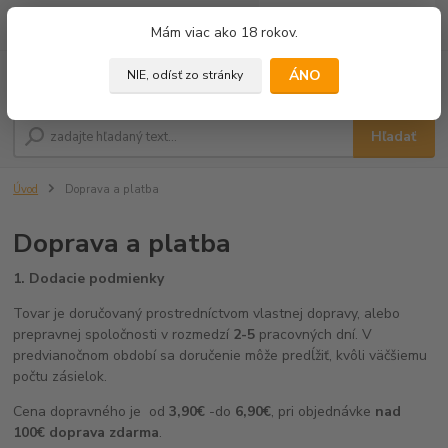
0
ks
+421 905 433 628
Mám viac ako 18 rokov.
za
0,00 €
(10.00 - 18.00)
ÁNO
NIE, odísť zo stránky
Menu
Hľadať
Úvod
Doprava a platba
Doprava a platba
1.
Dodacie podmienky
Tovar je doručovaný prostredníctvom vlastnej dopravy, alebo
prepravnej spoločnosti v rozmedzí
2-5
pracovných dní. V
predvianočnom období sa doručenie môže predĺžiť, kvôli väčšiemu
počtu zásielok.
Cena dopravného je
od
3,90€
-
do
6,90€
, pri objednávke
nad
100€ doprava zdarma
.