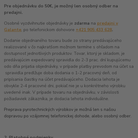
Pre objednávku do 50€, je možný len osobný odber na
predajni.
Osobné vyzdvihnutie objednávky je
zdarma
na
predajni v
Galante
, po telefonickom dohovore
+421 905 433 628
.
Dodanie objednaného tovaru bude zo strany predávajúceho
realizované v čo najkratšom možnom termíne s ohľadom na
dostupnosť jednotlivých produktov. Tovar, ktorý je skladom, je
predávajúcim expedovaný spravidla do 2-3 prac. dní kupujúcemu
odo dňa prijatia objednávky, v prípade platby prevodom na účet sa
spravidla predlžuje doba dodania o 1-2 pracovný deň, od
pripísania čiastky na účet predávajúceho. Dodacia lehota je
obvykle 2-4 pracovné dni, pokiaľ nie je u konkrétneho výrobku
uvedené inak. V prípade tovaru na objednávku, v závislosti
požiadaviek zákazníka, je dodacia lehota individuálne.
Preprava pyrotechnických výrobkov je možná len s našou
dopravou po vzájomnej telefonickej dohode, alebo osobný odber.
2. Platobné podmienky