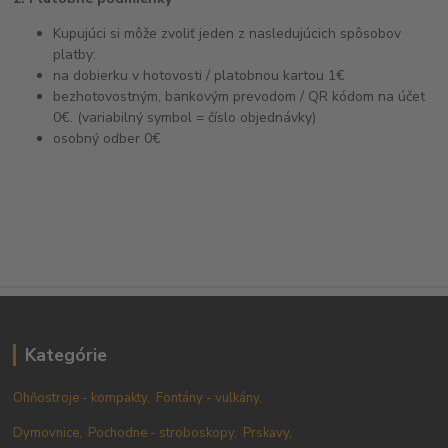
Kupujúci si môže zvoliť jeden z nasledujúcich spôsobov
platby:
na dobierku v hotovosti / platobnou kartou 1€
bezhotovostným, bankovým prevodom / QR kódom na účet
0€. (variabilný symbol = číslo objednávky)
osobný odber 0€
Kategórie
Ohňostroje - kompakty,
Fontány - vulkány,
Dymovnice,
Pochodne - stroboskopy,
Prskavy,