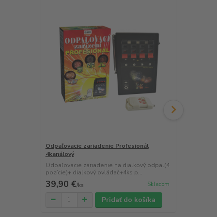
Odpaľovacie zariadenie Profesionál
Elektrický p
4kanálový
Náhradné ele
pre odpaľova
Odpaľovacie zariadenie na dialkový odpal(4
pozície)+ dialkový ovládač+4ks p...
39,90 €
38,10 €
Skladom
/
ks
/
b
Pridať do košíka