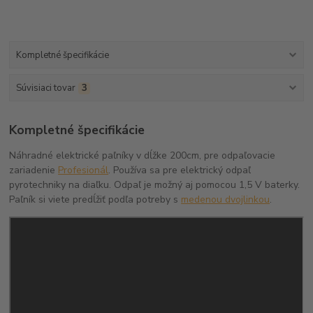
Kompletné špecifikácie
Súvisiaci tovar
3
Kompletné špecifikácie
Náhradné elektrické paľníky v dĺžke 200cm, pre odpaľovacie
zariadenie
Profesionál
. Používa sa pre elektrický odpaľ
pyrotechniky na diaľku. Odpaľ je možný aj pomocou 1,5 V baterky.
Paľník si viete predĺžiť podľa potreby s
medenou dvojlinkou
.