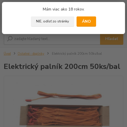
0
ks
+421 905 433 628
Mám viac ako 18 rokov.
za
0,00 €
(10.00 - 18.00)
ÁNO
NIE, odísť zo stránky
Menu
Hľadať
Úvod
Ostatné - doplnky
Elektrický palník 200cm 50ks/bal
Elektrický palník 200cm 50ks/bal