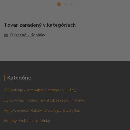
Tovar zaradený v kategóriách
Ostatné - doplnky
Kategórie
Ohňostroje - kompakty,
Fontány - vulkány,
Dymovnice,
Pochodne - stroboskopy,
Prskavy,
Rímské sviece,
Rakety,
Detská pyrotechnika,
Konfety,
Ostatné - doplnky