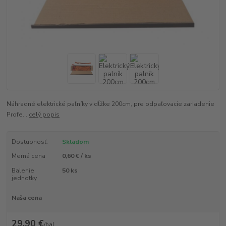
Náhradné elektrické paľníky v dĺžke 200cm, pre odpaľovacie zariadenie
Profe...
celý popis
Dostupnosť:
Skladom
Merná cena
0,60 € / ks
Balenie
50 ks
jednotky
Naša cena
29,90 €
/
bal.