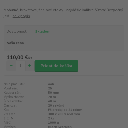
Mohutné, brokátové, finálové efekty - najväčšie kalibre 50mm! Bezpečný,
jed...
celý popis
Dostupnosť:
Skladom
Naša cena
110,00 €
/
ks
Pridať do košíka
číslo produktu:
446
Počet rán:
25
Kaliber rán:
50 mm
Výška efektov:
70 m
Šírka efektov:
40 m
Čas cca.:
20 sekúnd
Kat.:
F3 predaj od 21 rokov!
v x š x d:
300 x 280 x 450 mm
1 CTN:
2 ks
NEC:
1000 g
Výrobca:
Black Scorpion