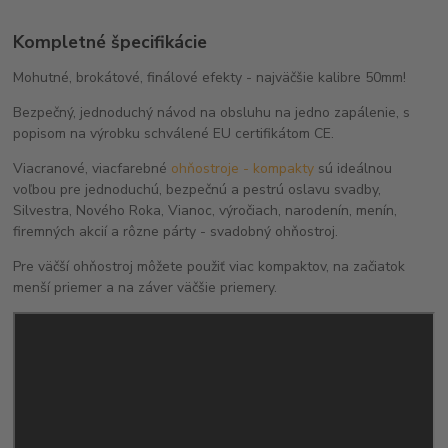
Kompletné špecifikácie
Mohutné, brokátové, finálové efekty - najväčšie kalibre 50mm!
Bezpečný, jednoduchý návod na obsluhu na jedno zapálenie, s
popisom na výrobku schválené EU certifikátom CE.
Viacranové, viacfarebné
ohňostroje - kompakty
sú ideálnou
voľbou pre jednoduchú, bezpečnú a pestrú oslavu svadby,
Silvestra, Nového Roka, Vianoc, výročiach, narodenín, menín,
firemných akcií a rôzne párty - svadobný ohňostroj.
Pre väčší ohňostroj môžete použiť viac kompaktov, na začiatok
menší priemer a na záver väčšie priemery.