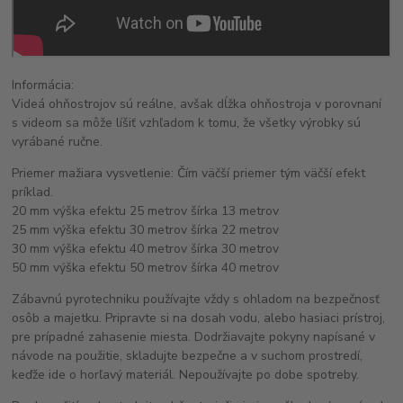
Informácia:
Videá ohňostrojov sú reálne, avšak dĺžka ohňostroja v porovnaní
s videom sa môže líšiť vzhľadom k tomu, že všetky výrobky sú
vyrábané ručne.
Priemer mažiara vysvetlenie: Čím väčší priemer tým väčší efekt
príklad.
20 mm výška efektu 25 metrov šírka 13 metrov
25 mm výška efektu 30 metrov šírka 22 metrov
30 mm výška efektu 40 metrov šírka 30 metrov
50 mm výška efektu 50 metrov šírka 40 metrov
Zábavnú pyrotechniku používajte vždy s ohladom na bezpečnosť
osôb a majetku. Pripravte si na dosah vodu, alebo hasiaci prístroj,
pre prípadné zahasenie miesta. Dodržiavajte pokyny napísané v
návode na použitie, skladujte bezpečne a v suchom prostredí,
keďže ide o horľavý materiál. Nepoužívajte po dobe spotreby.