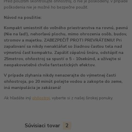
Pred použitím skontrolujte ohňostroj, či nie je poškodený, v prípade
poškodenia nie je možné ho bezpečne použiť.
Návod na použitie:
Kompakt umiestniť do voľného priestranstva na rovnú, pevnú
(Nie na ľad!), nehorľavú plochu, mimo ohrozenia osôb, budov,
stromov a majetku. ZABEZPEČIŤ PROTI PREVRÁTENIU! Pri
zapaľovaní sa nikdy nenakláňať so žiadnou časťou tela nad
výmetnú časť kompaktu. Zapáliť zápalnú šnúru, odstúpiť na
25metrov, ohňostroj sa spustí o 5 - 10sekúnd, a užívajte si
neopakovateľné chvíle fantastických efektov.
V prípade zlyhania nikdy nenazerajte do výmetnej časti
ohňostroja, po 20 minút polejte vodou a zakopte do zeme,
iná manipulácia je zakázaná!
Ak hľadáte iný
ohňostroj
, vyberte si z našej širokej ponuky.
Súvisiaci tovar
2