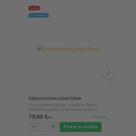
Akcia
TOP efekty
TOP efekty
Ohňostroj Mega 25rán 50mm
Ohňostroj I
Rôznofarebné efekty - najväčšie kalibre
Rôznofarebné
50mm! Bezpečný, jednoduchý návod n...
50mm! Bezpe
79,80 €
79,80 €
Skladom
/
ks
/
k
Pridať do košíka