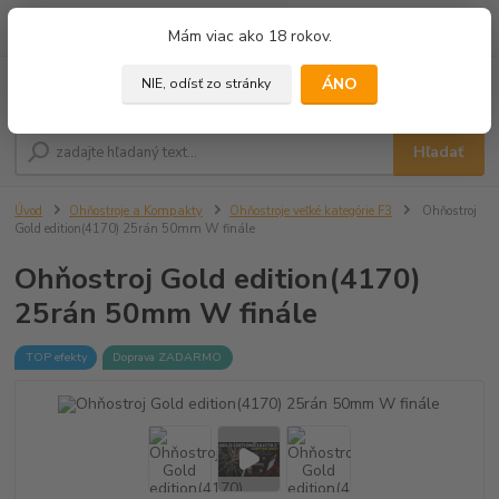
0
ks
+421 905 433 628
Mám viac ako 18 rokov.
za
0,00 €
(10.00 - 18.00)
ÁNO
NIE, odísť zo stránky
Menu
Hľadať
Úvod
Ohňostroje a Kompakty
Ohňostroje veľké kategórie F3
Ohňostroj
Gold edition(4170) 25rán 50mm W finále
Ohňostroj Gold edition(4170)
25rán 50mm W finále
TOP efekty
Doprava ZADARMO