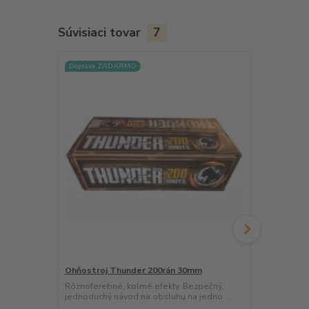
Súvisiaci tovar
7
Doprava ZADARMO
TOP efekty
Doprava ZA
Ohňostroj Thunder 200rán 30mm
Ohňostroj S
Rôznoferebné, kolmé efekty. Bezpečný,
Rôznoferebn
jednoduchý návod na obsluhu na jedno ...
jednoduchý n