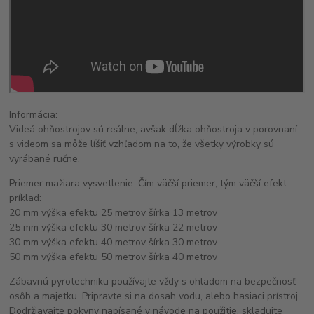
Informácia:
Videá ohňostrojov sú reálne, avšak dĺžka ohňostroja v porovnaní
s videom sa môže líšiť vzhľadom na to, že všetky výrobky sú
vyrábané ručne.
Priemer mažiara vysvetlenie: Čím väčší priemer, tým väčší efekt
príklad:
20 mm výška efektu 25 metrov šírka 13 metrov
25 mm výška efektu 30 metrov šírka 22 metrov
30 mm výška efektu 40 metrov šírka 30 metrov
50 mm výška efektu 50 metrov šírka 40 metrov
Zábavnú pyrotechniku používajte vždy s ohladom na bezpečnosť
osôb a majetku. Pripravte si na dosah vodu, alebo hasiaci prístroj.
Dodržiavajte pokyny napísané v návode na použitie, skladujte