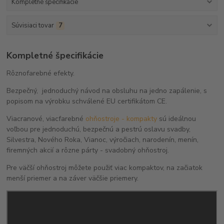
Kompletné špecifikácie
Súvisiaci tovar
7
Kompletné špecifikácie
Rôznofarebné efekty.
Bezpečný, jednoduchý návod na obsluhu na jedno zapálenie, s
popisom na výrobku schválené EU certifikátom CE.
Viacranové, viacfarebné
ohňostroje - kompakty
sú ideálnou
voľbou pre jednoduchú, bezpečnú a pestrú oslavu svadby,
Silvestra, Nového Roka, Vianoc, výročiach, narodenín, menín,
firemných akcií a rôzne párty - svadobný ohňostroj.
Pre väčší ohňostroj môžete použiť viac kompaktov, na začiatok
menší priemer a na záver väčšie priemery.