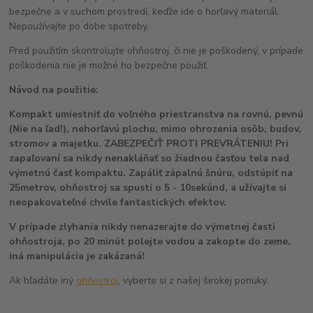
bezpečne a v suchom prostredí, keďže ide o horľavý materiál.
Nepoužívajte po dobe spotreby.
Pred použitím skontrolujte ohňostroj, či nie je poškodený, v prípade
poškodenia nie je možné ho bezpečne použiť.
Návod na použitie:
Kompakt umiestniť do voľného priestranstva na rovnú, pevnú
(Nie na ľad!), nehorľavú plochu, mimo ohrozenia osôb, budov,
stromov a majetku. ZABEZPEČIŤ PROTI PREVRÁTENIU! Pri
zapaľovaní sa nikdy nenakláňať so žiadnou časťou tela nad
výmetnú časť kompaktu. Zapáliť zápalnú šnúru, odstúpiť na
25metrov, ohňostroj sa spustí o 5 - 10sekúnd, a užívajte si
neopakovateľné chvíle fantastických efektov.
V prípade zlyhania nikdy nenazerajte do výmetnej časti
ohňostroja, po 20 minút polejte vodou a zakopte do zeme,
iná manipulácia je zakázaná!
Ak hľadáte iný
ohňostroj
, vyberte si z našej širokej ponuky.