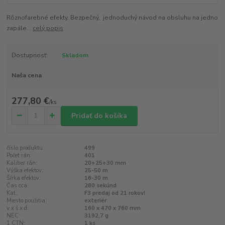
Rôznofarebné efekty. Bezpečný, jednoduchý návod na obsluhu na jedno
zapále...
celý popis
Dostupnosť:
Skladom
Naša cena
277,80 €
/
ks
Pridať do košíka
číslo produktu:
499
Počet rán:
401
Kaliber rán:
20+25+30 mm
Výška efektov:
25-50 m
Šírka efektov:
16-30 m
Čas cca.:
280 sekúnd
Kat.:
F3 predaj od 21 rokov!
Miesto použitia:
exteriér
v x š x d:
160 x 470 x 760 mm
NEC:
3192,7 g
1 CTN:
1 ks