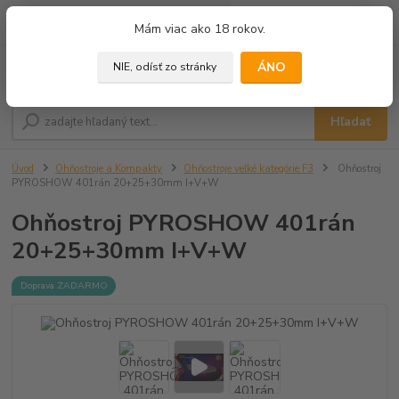
0
ks
+421 905 433 628
Mám viac ako 18 rokov.
za
0,00 €
(10.00 - 18.00)
ÁNO
NIE, odísť zo stránky
Menu
Hľadať
Úvod
Ohňostroje a Kompakty
Ohňostroje veľké kategórie F3
Ohňostroj
PYROSHOW 401rán 20+25+30mm I+V+W
Ohňostroj PYROSHOW 401rán
20+25+30mm I+V+W
Doprava ZADARMO