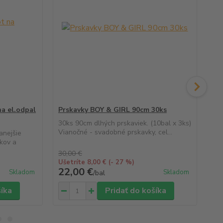
na el.odpal
Prskavky BOY & GIRL 90cm 30ks
Dy
ze
30ks 90cm dlhých prskaviek. (10bal x 3ks)
Vianočné - svadobné prskavky, cel...
anejšie
Dym
kov a
hla
oslá
30,00 €
Ušetríte 8,00 €
(- 27 %)
22,00 €
15
Skladom
Skladom
/
bal
šíka
Pridať do košíka