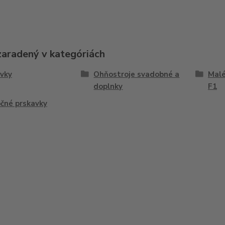
zaradený v kategóriách
vky
Ohňostroje svadobné a
Malé
doplnky
F1
čné prskavky