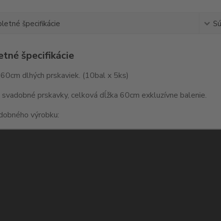
etné špecifikácie
Sú
tné špecifikácie
60cm dlhých prskaviek. (10bal x 5ks)
 svadobné prskavky, celková dĺžka 60cm exkluzívne balenie.
dobného výrobku: