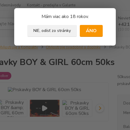
Videonávody
Kontakt - predajňa v Galante
Mám viac ako 18 rokov.
Neviet
Hľadať
+421
(10.00
ÁNO
NIE, odísť zo stránky
hňostroje a Kompakty
Ohňostroje svadobné a doplnky
Prskavky B
avky BOY & GIRL 60cm 50ks
odber
50kuso
prskavk
Dos
Mer
Bal