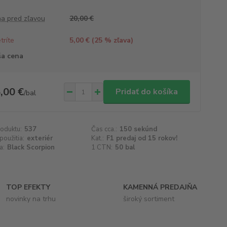
a pred zľavou
20,00 €
tríte
5,00 € (
25
% zľava)
a cena
,00 €
Pridať do košíka
/
bal
roduktu:
537
Čas cca.:
150 sekúnd
použitia:
exteriér
Kat.:
F1 predaj od 15 rokov!
a:
Black Scorpion
1 CTN:
50 bal
TOP EFEKTY
KAMENNÁ PREDAJŇA
novinky na trhu
široký sortiment