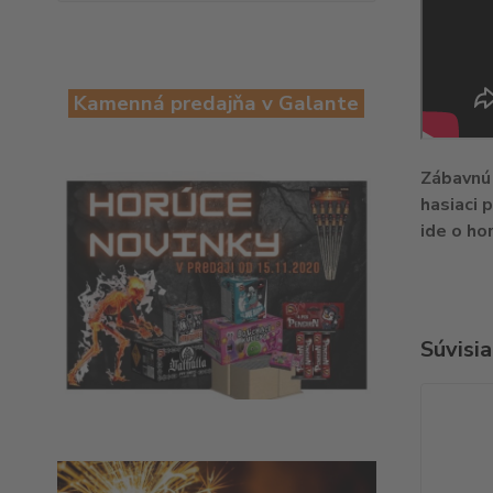
Kamenná predajňa v Galante
Zábavnú 
hasiaci 
ide o ho
Súvisia