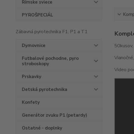
Rímske sviece
Kompl
PYROŠPECIÁL
Zábavná pyrotechnika F1, P1 a T1
Komple
Dymovnice
50kusov, 
Vianočné,
Futbalové pochodne, pyro
stroboskopy
Video po
Prskavky
Detská pyrotechnika
Konfety
Generátor zvuku P1 (petardy)
Ostatné - doplnky