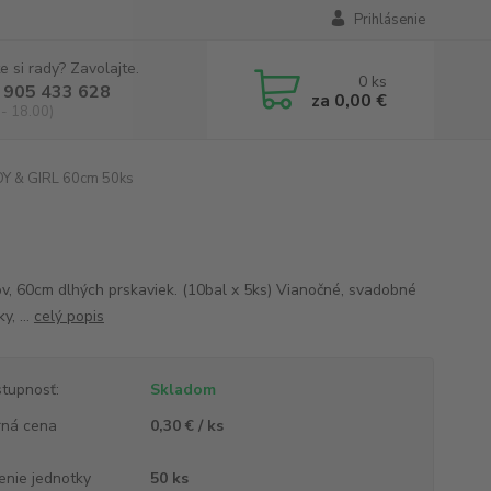
Prihlásenie
e si rady? Zavolajte.
0
ks
 905 433 628
za
0,00 €
 - 18.00)
OY & GIRL 60cm 50ks
v, 60cm dlhých prskaviek. (10bal x 5ks) Vianočné, svadobné
y, ...
celý popis
tupnosť:
Skladom
ná cena
0,30 € / ks
enie jednotky
50 ks