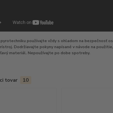
pyrotechniku používajte vždy s ohladom na bezpečnosť osô
prístroj. Dodržiavajte pokyny napísané v návode na použiti
rľavý materiál. Nepoužívajte po dobe spotreby.
ci tovar
10