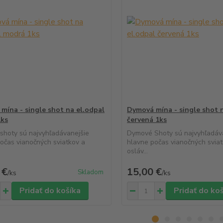
mína - single shot na el.odpal
Dymová mína - single shot 
1ks
červená 1ks
shoty sú najvyhľadávanejšie
Dymové Shoty sú najvyhľadáv
očas vianočných sviatkov a
hlavne počas vianočných sviat
osláv...
 €
15,00 €
Skladom
/
ks
/
ks
Pridať do košíka
Pridať do ko