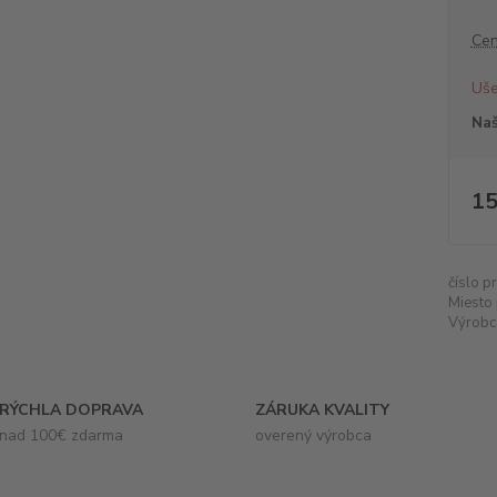
Cen
Uše
Naš
15
číslo p
Miesto 
Výrobc
RÝCHLA DOPRAVA
ZÁRUKA KVALITY
nad 100€ zdarma
overený výrobca