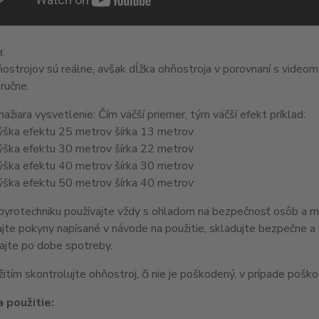
a:
ostrojov sú reálne, avšak dĺžka ohňostroja v porovnaní s videom
ručne.
ažiara vysvetlenie: Čím väčší priemer, tým väčší efekt príklad:
ška efektu 25 metrov šírka 13 metrov
ška efektu 30 metrov šírka 22 metrov
ška efektu 40 metrov šírka 30 metrov
ška efektu 50 metrov šírka 40 metrov
yrotechniku používajte vždy s ohladom na bezpečnosť osôb a majet
jte pokyny napísané v návode na použitie, skladujte bezpečne a 
ajte po dobe spotreby.
itím skontrolujte ohňostroj, či nie je poškodený, v prípade pošk
 použitie: