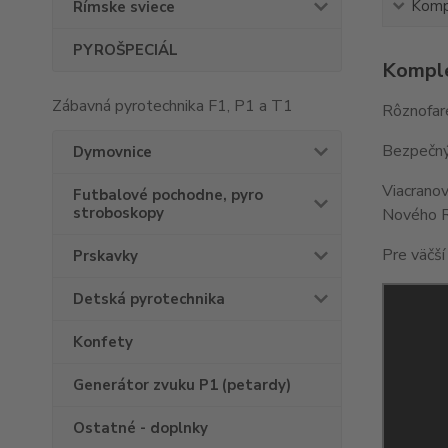
Kompl
Rímske sviece
PYROŠPECIÁL
Komple
Zábavná pyrotechnika F1, P1 a T1
Rôznofar
Bezpečný,
Dymovnice
Viacranov
Futbalové pochodne, pyro
stroboskopy
Nového Ro
Pre väčší
Prskavky
Detská pyrotechnika
Konfety
Generátor zvuku P1 (petardy)
Ostatné - doplnky