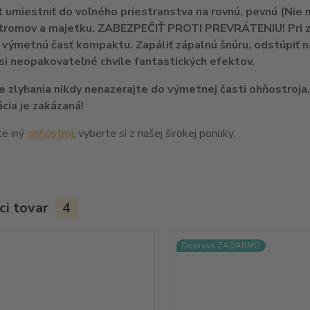
umiestniť do voľného priestranstva na rovnú, pevnú (Nie n
tromov a majetku. ZABEZPEČIŤ PROTI PREVRÁTENIU! Pri za
 výmetnú časť kompaktu. Zapáliť zápalnú šnúru, odstúpiť n
 si neopakovateľné chvíle fantastických efektov.
e zlyhania nikdy nenazerajte do výmetnej časti ohňostroja
cia je zakázaná!
te iný
ohňostroj
, vyberte si z našej širokej ponuky.
ci tovar
4
Doprava ZADARMO