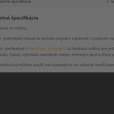
etné špecifikácie
S
tné špecifikácie
ebné W efekty.
 jednoduchý návod na obsluhu na jedno zapálenie, s popisom na
é, viacfarebné
ohňostroje - kompakty
sú ideálnou voľbou pre jed
ka, Vianoc, výročiach, narodenín, menín, firemných akcií a rôzne 
 ohňostroj môžete použiť viac kompaktov, na začiatok menší priem