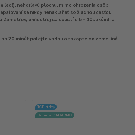
a ľad!), nehorľavú plochu, mimo ohrozenia osôb,
paľovaní sa nikdy nenakláňať so žiadnou časťou
a 25metrov, ohňostroj sa spustí o 5 - 10sekúnd, a
, po 20 minút polejte vodou a zakopte do zeme, iná
TOP efekty
TO
Doprava ZADARMO