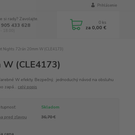
Prihlásenie
e si rady? Zavolajte.
0
ks
 905 433 628
za
0,00 €
 - 18.00)
et Nights 72rán 20mm W (CLE4173)
m W (CLE4173)
arebné W efekty. Bezpečný, jednoduchý návod na obsluhu
no zapá...
celý popis
tupnosť:
Skladom
a pred zľavou
36,70 €
a cena