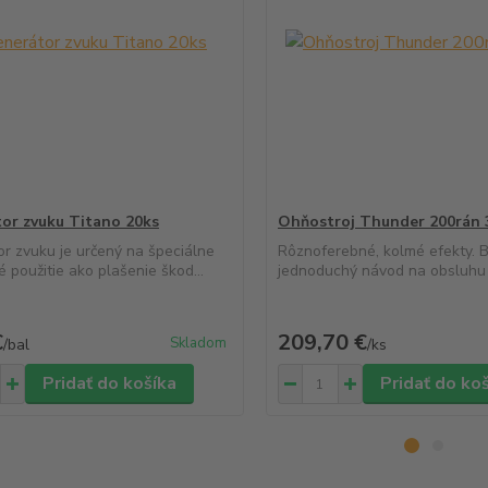
or zvuku Titano 20ks
Ohňostroj Thunder 200rán
r zvuku je určený na špeciálne
Rôznoferebné, kolmé efekty. 
é použitie ako plašenie škod...
jednoduchý návod na obsluhu n
€
209,70 €
Skladom
/
bal
/
ks
Pridať do košíka
Pridať do ko