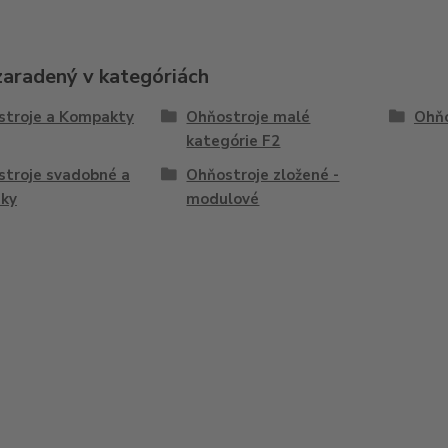
zaradený v kategóriách
stroje a Kompakty
Ohňostroje malé
Ohňo
kategórie F2
troje svadobné a
Ohňostroje zložené -
nky
modulové