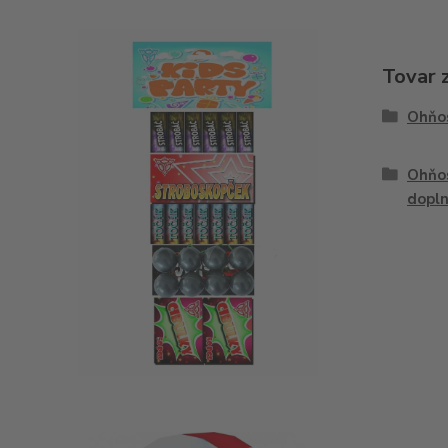
Tovar 
Ohňo
Ohňos
dopl