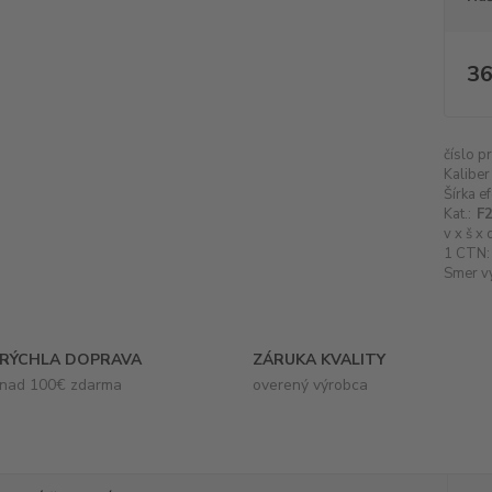
36
číslo p
Kaliber
Šírka e
Kat.:
F2
v x š x 
1 CTN:
Smer v
RÝCHLA DOPRAVA
ZÁRUKA KVALITY
nad 100€ zdarma
overený výrobca