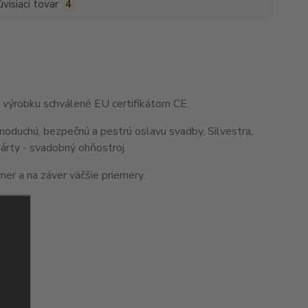
úvisiaci tovar
4
 výrobku schválené EU certifikátom CE.
noduchú, bezpečnú a pestrú oslavu svadby, Silvestra,
párty - svadobný ohňostroj.
er a na záver väčšie priemery.