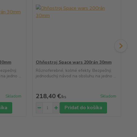
 30mm
Ohňostroj Space wars 200rán 30mm
Oh
16
Bezpečný,
Rôznoferebné, kolmé efekty. Bezpečný,
a jedno ...
jednoduchý návod na obsluhu na jedno ...
Rôz
jed
zap
218,40 €
34
Skladom
Skladom
/
ks
šíka
Pridať do košíka