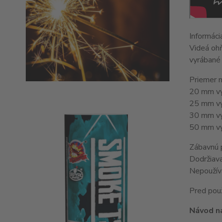
Informáci
Videá ohň
vyrábané 
Priemer m
20 mm vý
25 mm vý
30 mm vý
50 mm vý
Zábavnú p
Dodržiava
Nepoužív
Pred použ
Návod na