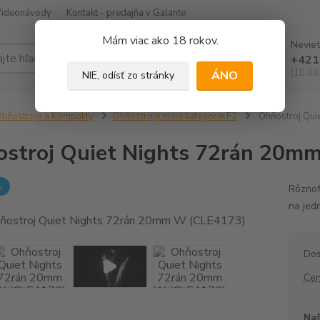
Videonávody
Kontakt - predajňa v Galante
Mám viac ako 18 rokov.
Neviet
Hľadať
+421
(10.00
ÁNO
NIE, odísť zo stránky
hňostroje a Kompakty
Ohňostroje malé kategórie F2
Ohňostroj Qui
stroj Quiet Nights 72rán 20m
y
Rôznof
na jed
Dos
Cen
Naš