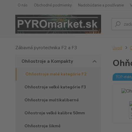
O nás
Obchodné podmienky
Nadobúdanie a používanie
Zábavná pyrotechnika F2 a F3
Úvod
O
Ohňo
Ohňostroje a Kompakty
Ohňostroje malé kategórie F2
TOP efekt
Ohňostroje veľké kategórie F3
Ohňostroje multikaliberné
Oňostroje veľké kalibre 50mm
Ohňostroje šikmé