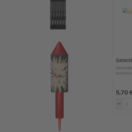
Generát
Generáto
technick
5,70 