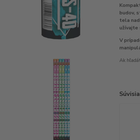
Kompakt 
budov, s
tela nad
užívajte
V prípad
manipulá
Ak hľadá
Súvisia