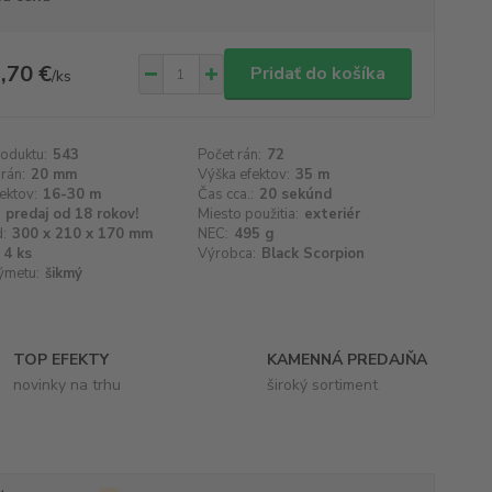
,70 €
Pridať do košíka
/
ks
roduktu:
543
Počet rán:
72
 rán:
20 mm
Výška efektov:
35 m
fektov:
16-30 m
Čas cca.:
20 sekúnd
 predaj od 18 rokov!
Miesto použitia:
exteriér
d:
300 x 210 x 170 mm
NEC:
495 g
4 ks
Výrobca:
Black Scorpion
ýmetu:
šikmý
TOP EFEKTY
KAMENNÁ PREDAJŇA
novinky na trhu
široký sortiment