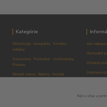
Kategórie
Informá
Ohňostroje - kompakty,
Fontány -
Ako nakupov
vulkány,
Obchodné p
Dymovnice,
Pochodne - stroboskopy,
Ochrana oso
Prskavy,
Doprava a p
Rímské sviece,
Rakety,
Detská
pyrotechnika,
Kamenná pr
Konfety,
Ostatné - doplnky
Nadobúdanie
Náš e-shop a partn