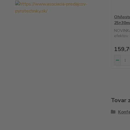
Ohňostr
25+30m
NOVINKA 
efektov.
159,7
Tovar 
Konf