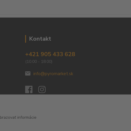
Kontakt
+421 905 433 628
(10.00 - 18.00)
info@pyromarket.sk
otechniky
brazovať informácie