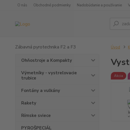
O nás
Obchodné podmienky
Nadobúdanie a používanie
Zábavná pyrotechnika F2 a F3
Úvod
K
Vyst
Ohňostroje a Kompakty
Výmetníky - vystreľovacie
Akcia
trubice
Fontány a vulkány
Rakety
Rímske sviece
PYROŠPECIÁL