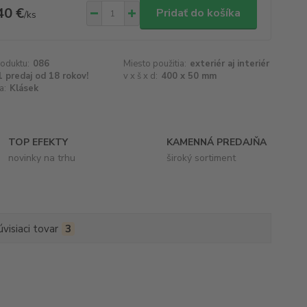
40 €
Pridať do košíka
/
ks
roduktu:
086
Miesto použitia:
exteriér aj interiér
 predaj od 18 rokov!
v x š x d:
400 x 50 mm
a:
Klásek
TOP EFEKTY
KAMENNÁ PREDAJŇA
novinky na trhu
široký sortiment
úvisiaci tovar
3