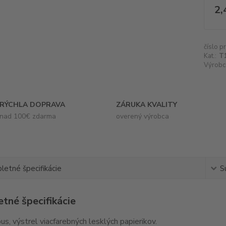
2,
číslo p
Kat.:
T1
Výrobc
RÝCHLA DOPRAVA
ZÁRUKA KVALITY
nad 100€ zdarma
overený výrobca
etné špecifikácie
S
tné špecifikácie
s, výstrel viacfarebných lesklých papierikov.