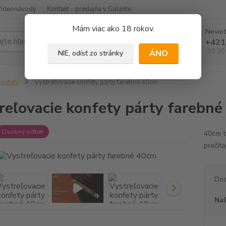
Videonávody
Kontakt - predajňa v Galante
Mám viac ako 18 rokov.
Neviet
Hľadať
+421
(10.00
ÁNO
NIE, odísť zo stránky
onfety
Vystreľovacie konfety párty farebné 40cm
reľovacie konfety párty farebn
Osobný odber
40cm t
prečítaj
Dos
Naš