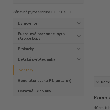
Zábavná pyrotechnika F1, P1 a T1
Dymovnice
Futbalové pochodne, pyro
stroboskopy
Prskavky
Detská pyrotechnika
Konfety
Generátor zvuku P1 (petardy)
Kompl
Ostatné - doplnky
Komple
40cm tubu