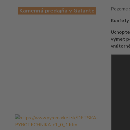
Pozorne s
Kamenná predajňa v Galante
Konfety 
Uchopte 
výmet po
vnútorné