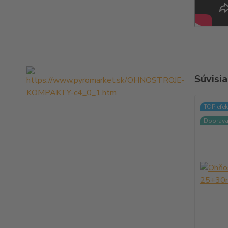
Súvisia
TOP efek
Doprav