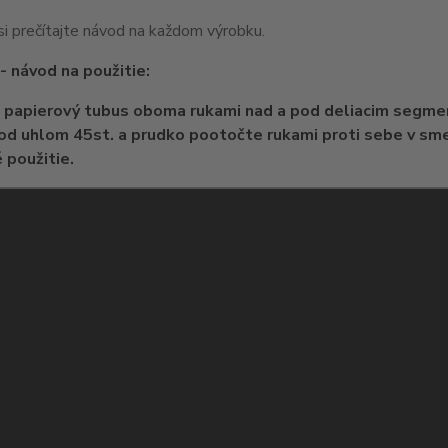
i prečítajte návod na každom výrobku.
- návod na použitie:
papierový tubus oboma rukami nad a pod deliacim segmen
d uhlom 45st. a prudko pootočte rukami proti sebe v smere
 použitie.