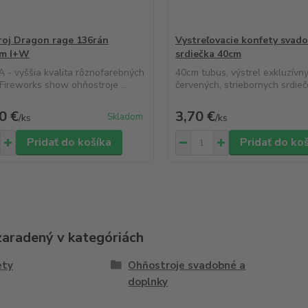
oj Dragon rage 136rán
Vystreľovacie konfety svad
m I+W
srdiečka 40cm
- vyššia kvalita rôznofarebných
40cm tubus, výstrel exkluzívny
 Fireworks show ohňostroje ...
červených, striebornych srdiečok
0 €
3,70 €
Skladom
/
ks
/
ks
Pridať do košíka
Pridať do ko
zaradený v kategóriách
ety
Ohňostroje svadobné a
doplnky