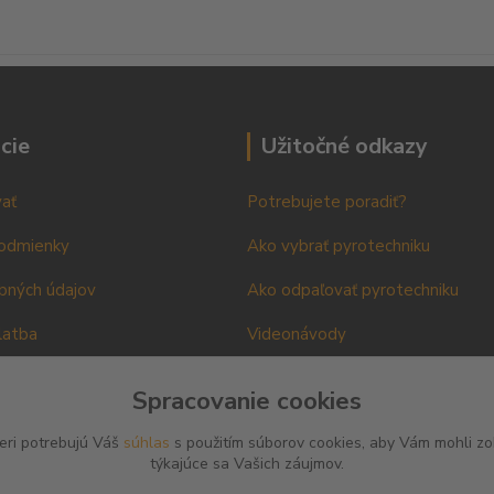
cie
Užitočné odkazy
ať
Potrebujete poradiť?
odmienky
Ako vybrať pyrotechniku
bných údajov
Ako odpaľovať pyrotechniku
latba
Videonávody
edajňa
Online Petícia za zachonanie pyr
Spracovanie cookies
 a používanie
Petičný hárok
Petícia - video
eri potrebujú Váš
súhlas
s použitím súborov cookies, aby Vám mohli zo
týkajúce sa Vašich záujmov.