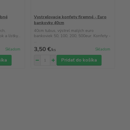
obné
Vystreľovacie konfety firemné - Euro
bankovky 40cm
ch,
40cm tubus, výstrel malých euro
 a lístky...
bankoviek 50, 100, 200, 500eur. Konfety -
...
3,50 €
Skladom
Skladom
/
ks
šíka
Pridať do košíka