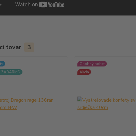
ci tovar
3
ty
Osobný odber
a ZADARMO
Akcia