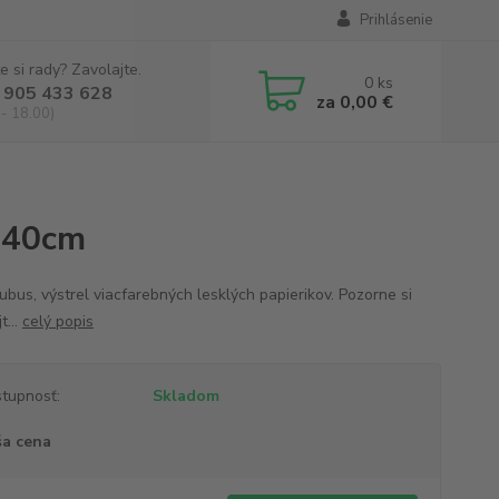
Prihlásenie
e si rady? Zavolajte.
0
ks
 905 433 628
za
0,00 €
 - 18.00)
é 40cm
ubus, výstrel viacfarebných lesklých papierikov. Pozorne si
t...
celý popis
tupnosť:
Skladom
a cena