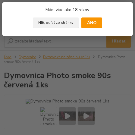
0
ks
+421 905 433 628
Mám viac ako 18 rokov.
za
0,00 €
(10.00 - 18.00)
ÁNO
NIE, odísť zo stránky
Menu
Hľadať
Úvod
Dymovnice
Dymovnice na zápalnú šnúru
Dymovnica Photo
smoke 90s červená 1ks
Dymovnica Photo smoke 90s
červená 1ks