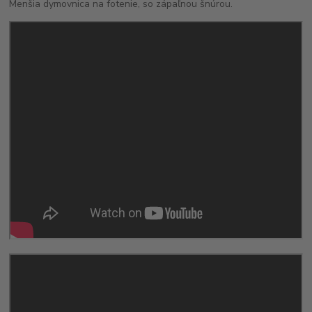
Menšia dymovnica na fotenie, so zápaľnou šnúrou.