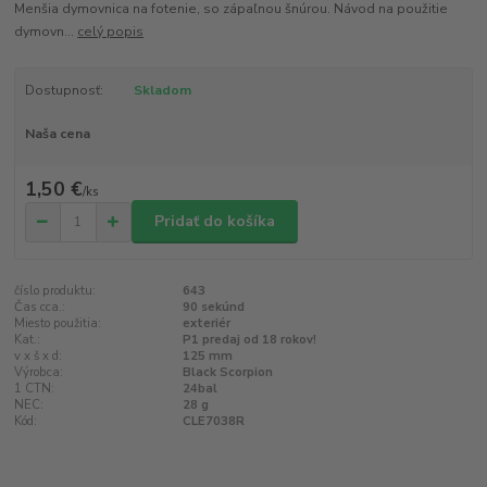
Menšia dymovnica na fotenie, so zápaľnou šnúrou. Návod na použitie
dymovn...
celý popis
Dostupnosť:
Skladom
Naša cena
1,50 €
/
ks
Pridať do košíka
číslo produktu:
643
Čas cca.:
90 sekúnd
Miesto použitia:
exteriér
Kat.:
P1 predaj od 18 rokov!
v x š x d:
125 mm
Výrobca:
Black Scorpion
1 CTN:
24bal
NEC:
28 g
Kód:
CLE7038R