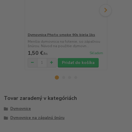
Dymovnica Photo smoke 90s biela 1ks
Dymovnica P
Menšia dymovnica na fotenie, so zápaľnou
Menšia dymov
šnúrou. Návod na použitie dymovn...
šnúrou. Návo
1,50 €
1,50 €
Skladom
/
ks
/
ks
Pridať do košíka
Tovar zaradený v kategóriách
Dymovnice
Dymovnice na zápalnú šnúru