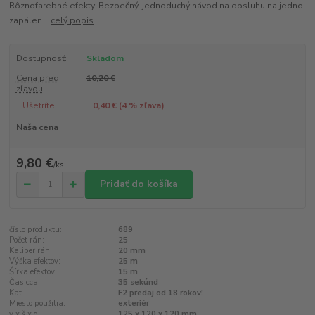
Rôznofarebné efekty. Bezpečný, jednoduchý návod na obsluhu na jedno
zapálen...
celý popis
Dostupnosť:
Skladom
Cena pred
10,20 €
zľavou
Ušetríte
0,40 € (
4
% zľava)
Naša cena
9,80 €
/
ks
Pridať do košíka
číslo produktu:
689
Počet rán:
25
Kaliber rán:
20 mm
Výška efektov:
25 m
Šírka efektov:
15 m
Čas cca.:
35 sekúnd
Kat.:
F2 predaj od 18 rokov!
Miesto použitia:
exteriér
v x š x d:
125 x 120 x 120 mm