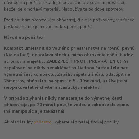
návode na použitie, skladujte bezpečne a v suchom prostredí,
keďže ide o horľavý materiál. Nepoužívajte po dobe spotreby.
Pred použitím skontrolujte ohňostroj, či nie je poškodený, v prípade
poškodenia nie je možné ho bezpečne použiť.
Návod na použitie:
Kompakt umiestniť do voľného priestranstva na rovnú, pevnú
(Nie na ľad!), nehorľavú plochu, mimo ohrozenia osôb, budov,
stromov a majetku. ZABEZPEČIŤ PROTI PREVRÁTENIU! Pri
zapaľovaní sa nikdy nenakláňať so žiadnou časťou tela nad
výmetnú časť kompaktu. Zapáliť zápalnú šnúru, odstúpiť na
25metrov, ohňostroj sa spustí o 5 - 10sekúnd, a užívajte si
neopakovateľné chvíle fantastických efektov.
V prípade zlyhania nikdy nenazerajte do výmetnej časti
ohňostroja, po 20 minút polejte vodou a zakopte do zeme,
iná manipulácia je zakázaná!
Ak hľadáte iný
ohňostroj
, vyberte si z našej širokej ponuky.