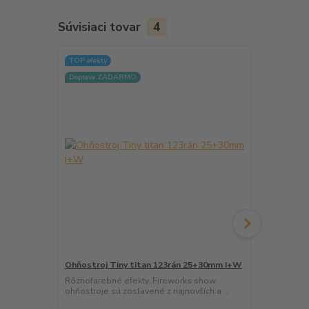
Súvisiaci tovar
4
TOP efekty
Doprava ZADARMO
Ohňostroj Tiny titan 123rán 25+30mm I+W
Ohňostroj B
Rôznofarebné efekty. Fireworks show
Rôznofarebn
ohňostroje sú zostavené z najnovších a ...
návod na obs