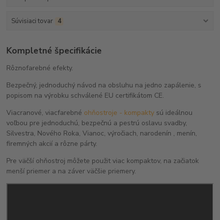
Súvisiaci tovar
4
Kompletné špecifikácie
Rôznofarebné efekty.
Bezpečný, jednoduchý návod na obsluhu na jedno zapálenie, s
popisom na výrobku schválené EU certifikátom CE.
Viacranové, viacfarebné
ohňostroje - kompakty
sú ideálnou
voľbou pre jednoduchú, bezpečnú a pestrú oslavu svadby,
Silvestra, Nového Roka, Vianoc, výročiach, narodenín , menín,
firemných akcií a rôzne párty.
Pre väčší ohňostroj môžete použit viac kompaktov, na začiatok
menší priemer a na záver väčšie priemery.