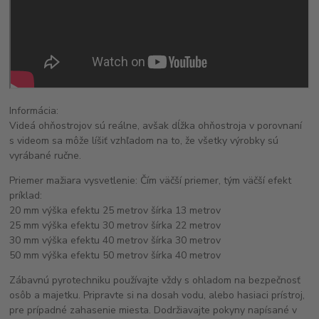
Informácia:
Videá ohňostrojov sú reálne, avšak dĺžka ohňostroja v porovnaní
s videom sa môže líšiť vzhľadom na to, že všetky výrobky sú
vyrábané ručne.
Priemer mažiara vysvetlenie: Čím väčší priemer, tým väčší efekt
príklad:
20 mm výška efektu 25 metrov šírka 13 metrov
25 mm výška efektu 30 metrov šírka 22 metrov
30 mm výška efektu 40 metrov šírka 30 metrov
50 mm výška efektu 50 metrov šírka 40 metrov
Zábavnú pyrotechniku používajte vždy s ohladom na bezpečnosť
osôb a majetku. Pripravte si na dosah vodu, alebo hasiaci prístroj,
pre prípadné zahasenie miesta. Dodržiavajte pokyny napísané v