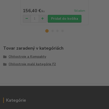
156,40 €
43,60 €
Skladom
/
ks
/
k
Pridať do košíka
Tovar zaradený v kategóriách
Ohňostroje a Kompakty
Ohňostroje malé kategórie F2
Kategórie