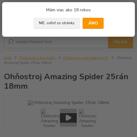
0
ks
+421 905 433 628
Mám viac ako 18 rokov.
za
0,00 €
(10.00 - 18.00)
ÁNO
NIE, odísť zo stránky
Menu
Hľadať
Úvod
Ohňostroje a Kompakty
Ohňostroje malé kategórie F2
Ohňostroj
Amazing Spider 25rán 18mm
Ohňostroj Amazing Spider 25rán
18mm