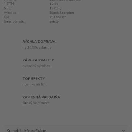
1 CTN:
12 ks
NEC:
157,5 g
Výrobca:
Black Scorpion
Kód:
2518MIX2
Smer výmetu:
zvislý
RÝCHLA DOPRAVA
nad 100€ zdarma
ZÁRUKA KVALITY
overený výrobca
TOP EFEKTY
novinky na trhu
KAMENNÁ PREDAJŇA
široký sortiment
Kompletné špecifikácie