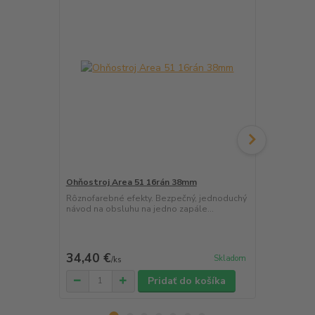
Ohňostroj Area 51 16rán 38mm
Ohňostroj F
Rôznofarebné efekty. Bezpečný, jednoduchý
NOVINKA - vy
návod na obsluhu na jedno zapále...
efektov. Fir
34,40 €
134,30 
Skladom
/
ks
Pridať do košíka