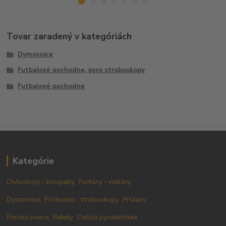
Tovar zaradený v kategóriách
Dymovnice
Futbalové pochodne, pyro stroboskopy
Futbalové pochodne
Kategórie
Ohňostroje - kompakty,
Fontány - vulkány,
Dymovnice,
Pochodne - stroboskopy,
Prskavy,
Rímské sviece,
Rakety,
Detská pyrotechnika,