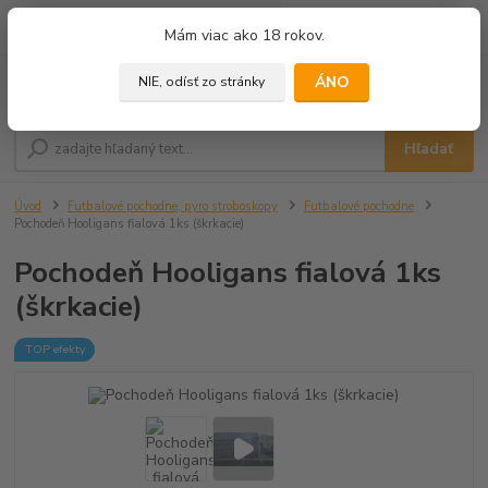
0
ks
+421 905 433 628
Mám viac ako 18 rokov.
za
0,00 €
(10.00 - 18.00)
ÁNO
NIE, odísť zo stránky
Menu
Hľadať
Úvod
Futbalové pochodne, pyro stroboskopy
Futbalové pochodne
Pochodeň Hooligans fialová 1ks (škrkacie)
Pochodeň Hooligans fialová 1ks
(škrkacie)
TOP efekty