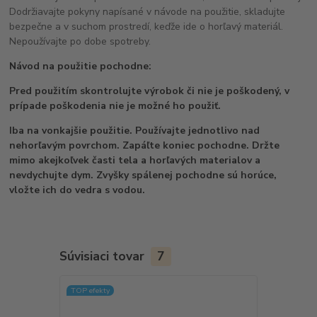
Dodržiavajte pokyny napísané v návode na použitie, skladujte
bezpečne a v suchom prostredí, keďže ide o horľavý materiál.
Nepoužívajte po dobe spotreby.
Návod na použitie pochodne:
Pred použitím skontrolujte výrobok či nie je poškodený, v
prípade poškodenia nie je možné ho použiť.
Iba na vonkajšie použitie. Používajte jednotlivo nad
nehorľavým povrchom. Zapáľte koniec pochodne. Držte
mimo akejkoľvek časti tela a horľavých materialov a
nevdychujte dym. Zvyšky spálenej pochodne sú horúce,
vložte ich do vedra s vodou.
Súvisiaci tovar
7
TOP efekty
TOP efekty
Doprava ZA