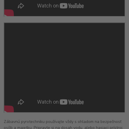
Zábavnú pyrotechniku používajte vždy s ohladom na bezpečnosť
osôb a majetku. Pripravte si na dosah vodu, alebo hasiaci prístroj.