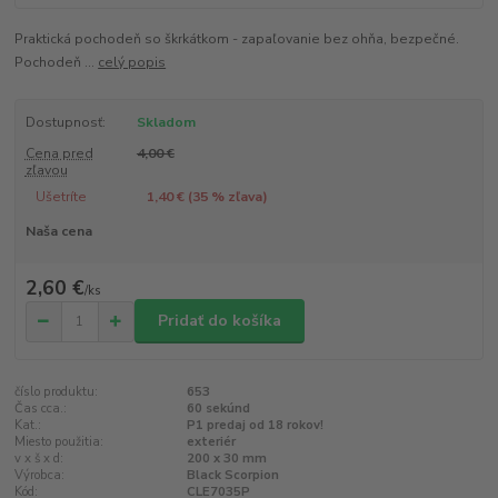
Praktická pochodeň so škrkátkom - zapaľovanie bez ohňa, bezpečné.
Pochodeň ...
celý popis
Dostupnosť:
Skladom
Cena pred
4,00 €
zľavou
Ušetríte
1,40 € (
35
% zľava)
Naša cena
2,60 €
/
ks
Pridať do košíka
číslo produktu:
653
Čas cca.:
60 sekúnd
Kat.:
P1 predaj od 18 rokov!
Miesto použitia:
exteriér
v x š x d:
200 x 30 mm
Výrobca:
Black Scorpion
Kód:
CLE7035P