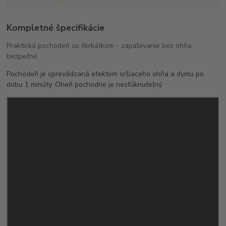
Kompletné špecifikácie
Praktická pochodeň so škrkátkom - zapaľovanie bez ohňa,
bezpečné.
Pochodeň je sprevádzaná efektom sršiaceho ohňa a dymu po
dobu 1 minúty. Oheň pochodne je nesfúknuteľný.