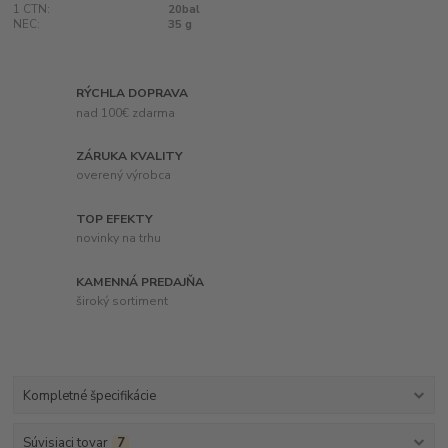
1 CTN:
20bal
NEC:
35 g
RÝCHLA DOPRAVA
nad 100€ zdarma
ZÁRUKA KVALITY
overený výrobca
TOP EFEKTY
novinky na trhu
KAMENNÁ PREDAJŇA
široký sortiment
Kompletné špecifikácie
Súvisiaci tovar
7