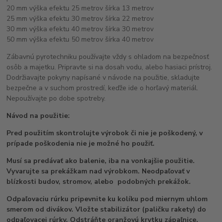
20 mm výška efektu 25 metrov šírka 13 metrov
25 mm výška efektu 30 metrov šírka 22 metrov
30 mm výška efektu 40 metrov šírka 30 metrov
50 mm výška efektu 50 metrov šírka 40 metrov
Zábavnú pyrotechniku používajte vždy s ohladom na bezpečnosť
osôb a majetku. Pripravte si na dosah vodu, alebo hasiaci prístroj.
Dodržiavajte pokyny napísané v návode na použitie, skladujte
bezpečne a v suchom prostredí, keďže ide o horľavý materiál.
Nepoužívajte po dobe spotreby.
Návod na použitie:
Pred použitím skontrolujte výrobok či nie je poškodený, v
prípade poškodenia nie je možné ho použiť.
Musí sa predávať ako balenie, iba na vonkajšie použitie.
Vyvarujte sa prekážkam nad výrobkom. Neodpaľovať v
blízkosti budov, stromov, alebo podobných prekážok.
Odpaľovaciu rúrku pripevnite ku kolíku pod miernym uhlom
smerom od divákov. Vložte stabilizátor (paličku rakety) do
odpaľovacej rúrky. Odstráňte oranžovú krytku zápaľnice.