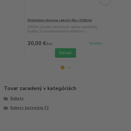
Platinium chrome rakety 5ks /100cm/
Raketomet S
pískajúce ef
100cm vysoké chromové rakety najvyššiej
kvality, 5 rôznofarebných efektov +...
Strieborné p
jednoduchý n
30,00 €
5,60 €
Skladom
/
bal
/
ks
Detail
Tovar zaradený v kategóriách
Rakety
Rakety kategórie F2