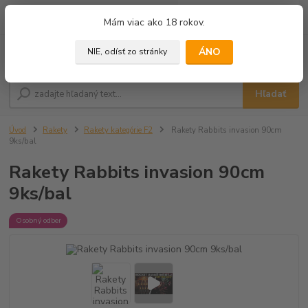
0
ks
+421 905 433 628
Mám viac ako 18 rokov.
za
0,00 €
(10.00 - 18.00)
ÁNO
NIE, odísť zo stránky
Menu
Hľadať
Úvod
Rakety
Rakety kategórie F2
Rakety Rabbits invasion 90cm
9ks/bal
Rakety Rabbits invasion 90cm
9ks/bal
Osobný odber