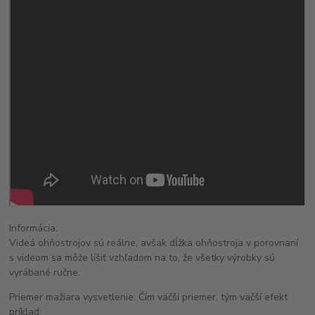
Informácia:
Videá ohňostrojov sú reálne, avšak dĺžka ohňostroja v porovnaní
s videom sa môže líšiť vzhľadom na to, že všetky výrobky sú
vyrábané ručne.
Priemer mažiara vysvetlenie: Čím väčší priemer, tým väčší efekt
príklad: