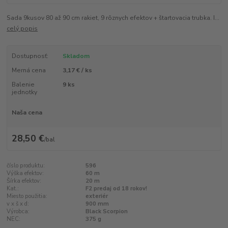
Sada 9kusov 80 až 90 cm rakiet, 9 rôznych efektov + štartovacia trubka. I...
celý popis
Dostupnosť:
Skladom
Merná cena
3,17 € / ks
Balenie
9 ks
jednotky
Naša cena
28,50 €
/
bal
číslo produktu:
596
Výška efektov:
60 m
Šírka efektov:
20 m
Kat.:
F2 predaj od 18 rokov!
Miesto použitia:
exteriér
v x š x d:
900 mm
Výrobca:
Black Scorpion
NEC:
375 g