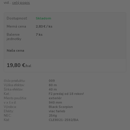
vid...
celý popis
Dostupnosť:
Skladom
Merná cena
2,83 € / ks
Balenie
7 ks
jednotky
Naša cena
19,80 €
/
bal
číslo produktu:
009
Výška efektov:
60 m
Šírka efektov:
40 m
Kat.:
F2 predaj od 18 rokov!
Miesto použitia:
exteriér
v x š x d:
940 mm
Výrobca:
Black Scorpion
Efekty:
viac farieb
NEC:
254g
Kód:
CLE8021-2592/BA