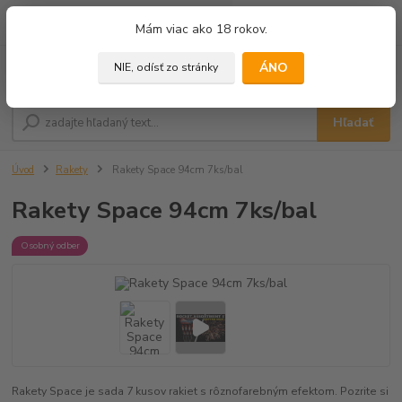
0
ks
+421 905 433 628
Mám viac ako 18 rokov.
za
0,00 €
(10.00 - 18.00)
ÁNO
NIE, odísť zo stránky
Menu
Hľadať
Úvod
Rakety
Rakety Space 94cm 7ks/bal
Rakety Space 94cm 7ks/bal
Osobný odber
Rakety Space je sada 7 kusov rakiet s rôznofarebným efektom. Pozrite si