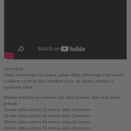
Informácia:
Videá ohňostrojov sú reálne, avšak dĺžka ohňostroja v porovnaní
s videom sa môže líšiť vzhľadom na to, že všetky výrobky sú
vyrábané ručne.
Priemer mažiara vysvetlenie: Čím väčší priemer, tým väčší efekt
príklad:
20 mm výška efektu 25 metrov šírka 13 metrov
25 mm výška efektu 30 metrov šírka 22 metrov
30 mm výška efektu 40 metrov šírka 30 metrov
50 mm výška efektu 50 metrov šírka 40 metrov