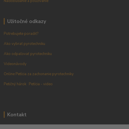
Nadobúdanie a používanie
Užitočné odkazy
Potrebujete poradiť?
Ako vybrať pyrotechniku
Ako odpaľovať pyrotechniku
Videonávody
Online Petícia za zachonanie pyrotechniky
Petičný hárok
Petícia - video
Kontakt
+421 905 433 628