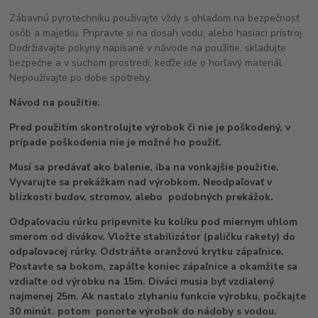
Zábavnú pyrotechniku používajte vždy s ohladom na bezpečnosť
osôb a majetku. Pripravte si na dosah vodu, alebo hasiaci prístroj.
Dodržiavajte pokyny napísané v návode na použitie, skladujte
bezpečne a v suchom prostredí, keďže ide o horľavý materiál.
Nepoužívajte po dobe spotreby.
Návod na použitie:
Pred použitím skontrolujte výrobok či nie je poškodený, v
prípade poškodenia nie je možné ho použiť.
Musí sa predávať ako balenie, iba na vonkajšie použitie.
Vyvarujte sa prekážkam nad výrobkom. Neodpaľovať v
blízkosti budov, stromov, alebo podobných prekážok.
Odpaľovaciu rúrku pripevnite ku kolíku pod miernym uhlom
smerom od divákov. Vložte stabilizátor (paličku rakety) do
odpaľovacej rúrky. Odstráňte oranžovú krytku zápaľnice.
Postavte sa bokom, zapáľte koniec zápaľnice a okamžite sa
vzdiaľte od výrobku na 15m. Diváci musia byť vzdialený
najmenej 25m. Ak nastalo zlyhaniu funkcie výrobku, počkajte
30 minút. potom ponorte výrobok do nádoby s vodou.