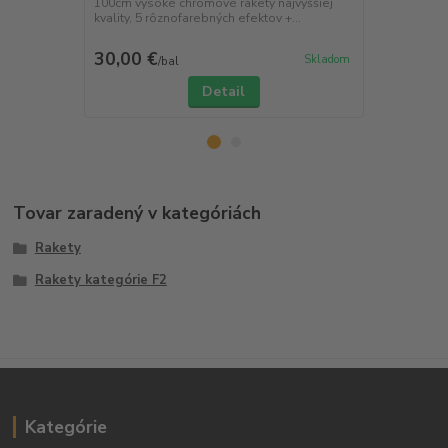
100cm vysoké chromové rakety najvyššiej
kvality, 5 rôznofarebných efektov +...
Strieborné p
jednoduchý n
30,00 €
5,60 €
Skladom
/
bal
/
ks
Detail
Tovar zaradený v kategóriách
Rakety
Rakety kategórie F2
Kategórie