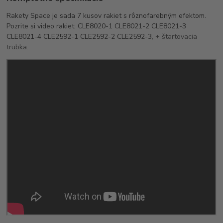
Rakety Space je sada 7 kusov rakiet s rôznofarebným efektom.
Pozrite si video rakiet: CLE8020-1 CLE8021-2 CLE8021-3
CLE8021-4 CLE2592-1 CLE2592-2 CLE2592-3
, + štartovacia
trubka.