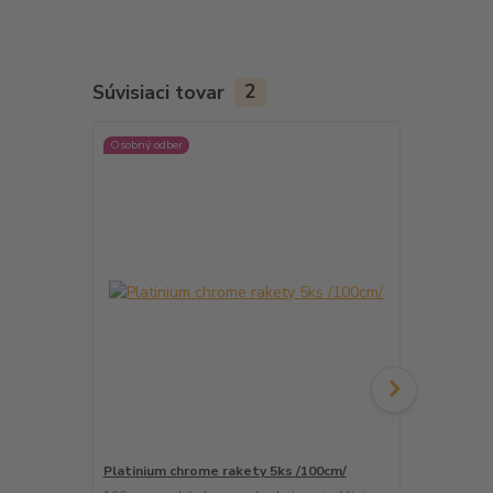
Súvisiaci tovar
2
Osobný odber
Platinium chrome rakety 5ks /100cm/
Raketomet S
pískajúce ef