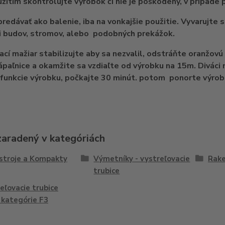
žitím skontrolujte výrobok či nie je poškodený, v prípade 
predávať ako balenie, iba na vonkajšie použitie. Vyvarujt
i budov, stromov, alebo podobných prekážok.
cí mažiar stabilizujte aby sa nezvalil, odstráňte oranžov
ápaľnice a okamžite sa vzdiaľte od výrobku na 15m. Diváci
 funkcie výrobku, počkajte 30 minút. potom ponorte výro
zaradený v kategóriách
stroje a Kompakty
Výmetníky - vystreľovacie
Rak
trubice
eľovacie trubice
 kategórie F3