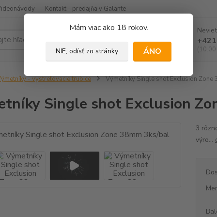
Videonávody
Kontakt - predajňa v Galante
Mám viac ako 18 rokov.
Neviet
Hľadať
+421
(10.00
ÁNO
NIE, odísť zo stránky
ýmetníky - vystreľovacie trubice
Výmetníky Single shot Exclusion Zone
tníky Single shot Exclusion Z
3 rôzn
výro...
Dos
Mer
Bal