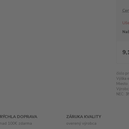
Cen
Uše
Naš
9,
číslo p
Výška e
Miesto 
Výrobc
NEC:
3
RÝCHLA DOPRAVA
ZÁRUKA KVALITY
nad 100€ zdarma
overený výrobca