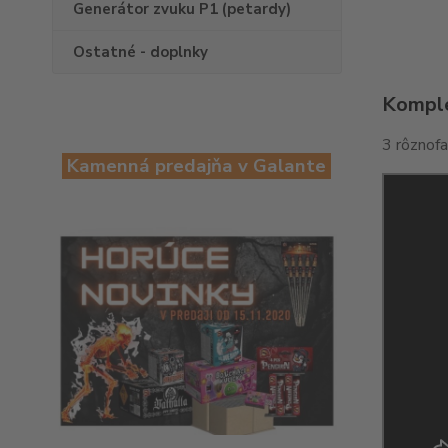
Generátor zvuku P1 (petardy)
Ostatné - doplnky
Komple
3 rôznofa
Kamenná predajňa v Galante