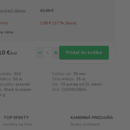
a pred zľavou
11,00 €
tríte
1,90 € (
17
% zľava)
a cena
10 €
Pridať do košíka
/
bal
roduktu:
010
Kaliber rán:
38 mm
fektov:
50 m
Šírka efektov:
35 m
použitia:
exteriér
Kat.:
F3 predaj od 21 rokov!
a:
Black Scorpion
Kód:
CLE5010/BAL
5 g
TOP EFEKTY
KAMENNÁ PREDAJŇA
novinky na trhu
široký sortiment