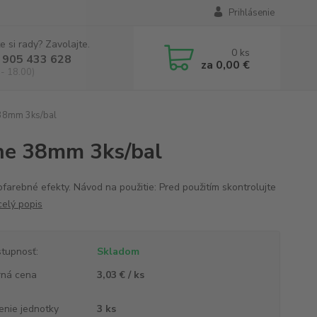
Prihlásenie
e si rady? Zavolajte.
0
ks
 905 433 628
za
0,00 €
 - 18.00)
 38mm 3ks/bal
one 38mm 3ks/bal
ofarebné efekty. Návod na použitie: Pred použitím skontrolujte
celý popis
tupnosť:
Skladom
ná cena
3,03 € / ks
enie jednotky
3 ks