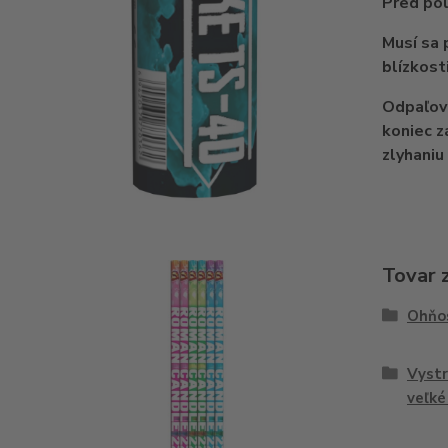
Pred pou
Musí sa 
blízkost
Odpaľova
koniec z
zlyhaniu
Tovar 
Ohňo
Vystr
veľké