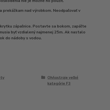
poškodenia nie je možné ho použiť.
e sa prekážkam nad výrobkom. Neodpaľovať v
ú krytku zápaľnice. Postavte sa bokom, zapáľte
 musia byť vzdialený najmenej 25m. Ak nastalo
bok do nádoby s vodou.
ety
Ohňostroje veľké
kategórie F3