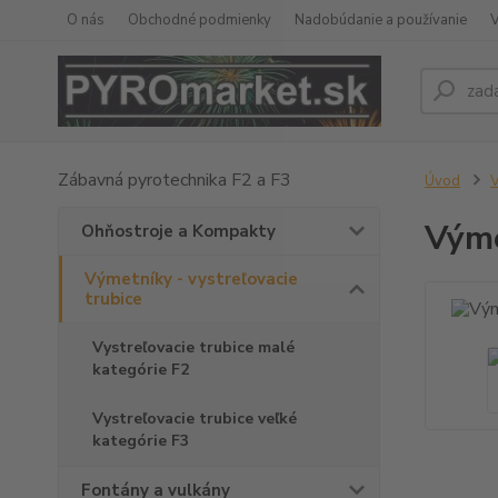
O nás
Obchodné podmienky
Nadobúdanie a používanie
Zábavná pyrotechnika F2 a F3
Úvod
V
Výme
Ohňostroje a Kompakty
Výmetníky - vystreľovacie
trubice
Vystreľovacie trubice malé
kategórie F2
Vystreľovacie trubice veľké
kategórie F3
Fontány a vulkány