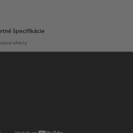
tné špecifikácie
rebné efekty.