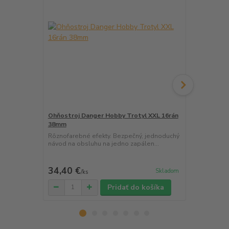
Ohňostroj Danger Hobby Trotyl XXL 16rán
Ohňostroj 
38mm
Rôznoferebn
jednoduchý n
Rôznofarebné efekty. Bezpečný, jednoduchý
návod na obsluhu na jedno zapálen...
34,40 €
209,70 
Skladom
/
ks
Pridať do košíka