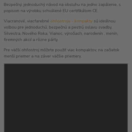
Bezpečný, jednoduchý návod na obsluhu na jedno zapálenie, s
popisom na výrobku schválené EU certifikátom CE.
Viacranové, viacfarebné
ohňostroje - kompakty
sú ideálnou
voľbou pre jednoduchú, bezpečnú a pestrú oslavu svadby,
Silvestra, Nového Roka, Vianoc, výročiach, narodenín , menín,
firemných akcií a rôzne párty.
Pre väčší ohňostroj môžete použiť viac kompaktov, na začiatok
menší priemer a na záver väčšie priemery.