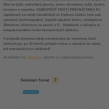
(Nie na ľad!), nehorľavú plochu, mimo ohrozenia osôb, budov,
stromov a majetku. ZABEZPEČIŤ PROTI PREVRÁTENIU! Pri
zapaľovaní sa nikdy nenakláňať so žiadnou časťou tela nad
výmetnú časť kompaktu. Zapáliť zápalnú šnúru, odstúpiť na
25metrov, ohňostroj sa spustí o 5 - 10sekúnd, a užívajte si
neopakovateľné chvíle fantastických efektov.
V prípade zlyhania nikdy nenazerajte do výmetnej časti
ohňostroja, po 20 minút polejte vodou a zakopte do zeme,
iná manipulácia je zakázaná!
Ak hľadáte iný
ohňostroj
, vyberte si z našej širokej ponuky.
Súvisiaci tovar
7
TOP efekty
Doprava ZA