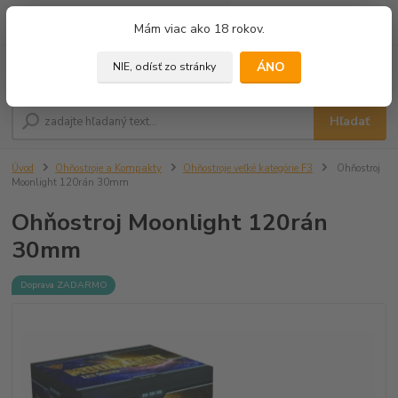
0
ks
+421 905 433 628
Mám viac ako 18 rokov.
za
0,00 €
(10.00 - 18.00)
ÁNO
NIE, odísť zo stránky
Menu
Hľadať
Úvod
Ohňostroje a Kompakty
Ohňostroje veľké kategórie F3
Ohňostroj
Moonlight 120rán 30mm
Ohňostroj Moonlight 120rán
30mm
Doprava ZADARMO