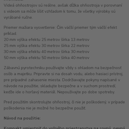
Videá ohňostrojov sú reálne, avšak dĺžka ohňostroja v porovnaní
s videom sa môže líšiť vzhľadom k tomu, že všetky výrobky sú
vyrábané ručne.
Priemer mažiara vysvetlenie: Čím väčší priemer tým väčší efekt
príklad.
20 mm výška efektu 25 metrov šírka 13 metrov
25 mm výška efektu 30 metrov šírka 22 metrov
30 mm výška efektu 40 metrov šírka 30 metrov
50 mm výška efektu 50 metrov šírka 40 metrov
Zábavnú pyrotechniku používajte vždy s ohladom na bezpečnosť
osôb a majetku. Pripravte si na dosah vodu, alebo hasiaci prístroj,
pre prípadné zahasenie miesta. Dodržiavajte pokyny napísané v
návode na použitie, skladujte bezpečne a v suchom prostredí,
keďže ide o horľavý materiál. Nepoužívajte po dobe spotreby.
Pred použitím skontrolujte ohňostroj, či nie je poškodený, v prípade
poškodenia nie je možné ho bezpečne použiť.
Návod na použitie:
Kompakt umiestniť do voľného priestranstva na rovnú, pevnú