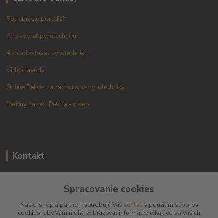
Potrebujete poradiť?
Ako vybrať pyrotechniku
Ako odpaľovať pyrotechniku
Videonávody
Online Petícia za zachonanie pyrotechniky
Petičný hárok
Petícia - video
Kontakt
+421 905 433 628
Spracovanie cookies
(10.00 - 18.00)
Náš e-shop a partneri potrebujú Váš
súhlas
s použitím súborov
info@pyromarket.sk
cookies, aby Vám mohli zobrazovať informácie týkajúce sa Vašich