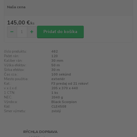
Naša cena
145,00 €
/
ks
Pridať do košíka
číslo produktu:
462
Počet rán:
120
Kaliber rán:
30 mm
Výška efektov:
50 m
Šírka efektov:
30 m
Čas cca.:
100 sekúnd
Miesto použitia:
exteriér
Kat.:
F3 predaj od 21 rokov!
v x š x d:
205 x 370 x 440
1 CTN:
1 ks
NEC:
2040 g
Výrobca:
Black Scorpion
Kód:
CLE4508
Smer výmetu:
zvislý
RÝCHLA DOPRAVA