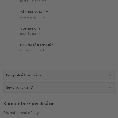
nad 100€ zdarma
ZÁRUKA KVALITY
overený výrobca
TOP EFEKTY
novinky na trhu
KAMENNÁ PREDAJŇA
široký sortiment
Kompletné špecifikácie
Súvisiaci tovar
7
Kompletné špecifikácie
Rôznofarebné efekty.