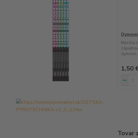
Dymovni
Menšia d
zápaľnou
dymovn..
1,50 
Tovar 