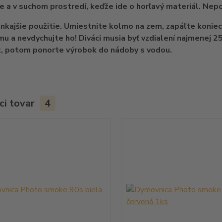
 a v suchom prostredí, keďže ide o horľavý materiál. Nep
onkajšie použitie. Umiestnite kolmo na zem, zapáľte koniec
u a nevdychujte ho! Diváci musia byť vzdialení najmenej 2
t, potom ponorte výrobok do nádoby s vodou.
ci tovar
4