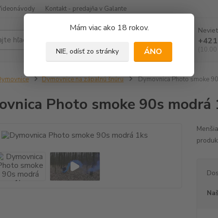
Videonávody
Kontakt - predajňa v Galante
Mám viac ako 18 rokov.
Neviet
Hľadať
+421
(10.00
ÁNO
NIE, odísť zo stránky
Dymovnice
Dymovnice na zápalnú šnúru
Dymovnica Photo smoke 90
vnica Photo smoke 90s modrá 
Menšia
produkt
Dos
Naš