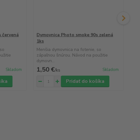
 červená
Dymovnica Photo smoke 90s zelená
Dy
1ks
Men
záp
 so
Menšia dymovnica na fotenie, so
dym
užitie
zápaľnou šnúrou. Návod na použitie
dymovn...
1,50 €
1,
Skladom
Skladom
/
ks
šíka
Pridať do košíka