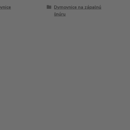
vnice
Dymovnice na zápalnú
šnúru