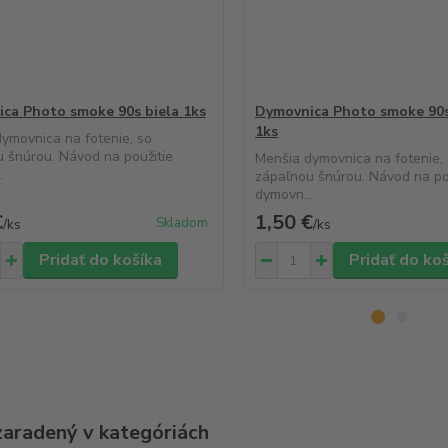
ca Photo smoke 90s biela 1ks
Dymovnica Photo smoke 90s
1ks
ymovnica na fotenie, so
 šnúrou. Návod na použitie
Menšia dymovnica na fotenie,
.
zápaľnou šnúrou. Návod na po
dymovn...
€
1,50 €
Skladom
/
ks
/
ks
Pridať do košíka
Pridať do ko
zaradený v kategóriách