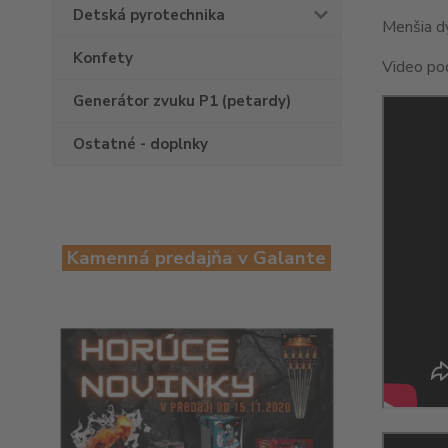
Detská pyrotechnika
Menšia dy
Konfety
Video po
Generátor zvuku P1 (petardy)
Ostatné - doplnky
Kamenná predajňa v Galante