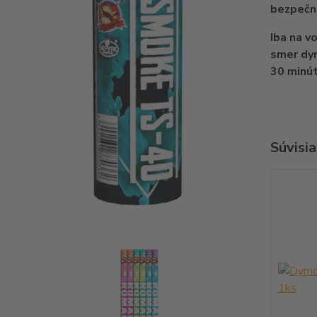
bezpečne
Iba na v
smer dym
30 minú
Súvisia