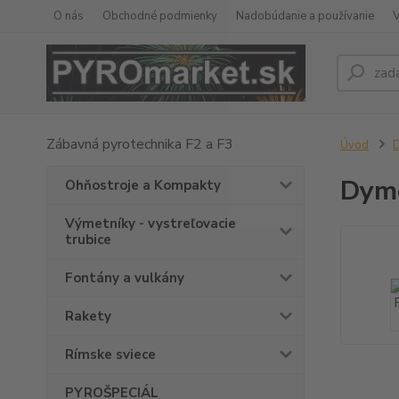
O nás
Obchodné podmienky
Nadobúdanie a používanie
Zábavná pyrotechnika F2 a F3
Úvod
Dymo
Ohňostroje a Kompakty
Výmetníky - vystreľovacie
trubice
Fontány a vulkány
Rakety
Rímske sviece
PYROŠPECIÁL