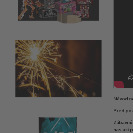
Návod na
Pred pou
Zábavnú 
hasiaci 