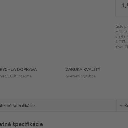
1,
číslo p
Miesto 
v x š x 
1 CTN:
Kód:
C
RÝCHLA DOPRAVA
ZÁRUKA KVALITY
nad 100€ zdarma
overený výrobca
etné špecifikácie
S
tné špecifikácie