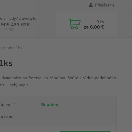
Prihlásenie
e si rady? Zavolajte.
0
ks
 905 433 628
za
0,00 €
 - 18.00)
s modrá 1ks
1ks
 dymovnica na fotenie, so zápaľnou šnúrou. Video podobného
u: ...
celý popis
tupnosť:
Skladom
a cena