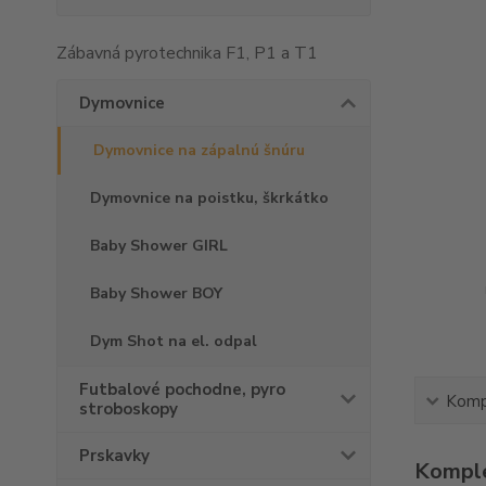
Zábavná pyrotechnika F1, P1 a T1
Dymovnice
Dymovnice na zápalnú šnúru
Dymovnice na poistku, škrkátko
Baby Shower GIRL
Baby Shower BOY
Dym Shot na el. odpal
Futbalové pochodne, pyro
Kompl
stroboskopy
Prskavky
Komple