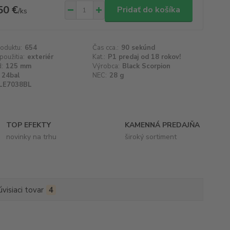
50 €
Pridať do košíka
/
ks
roduktu:
654
Čas cca.:
90 sekúnd
použitia:
exteriér
Kat.:
P1 predaj od 18 rokov!
d:
125 mm
Výrobca:
Black Scorpion
24bal
NEC:
28 g
LE7038BL
TOP EFEKTY
KAMENNÁ PREDAJŇA
novinky na trhu
široký sortiment
úvisiaci tovar
4