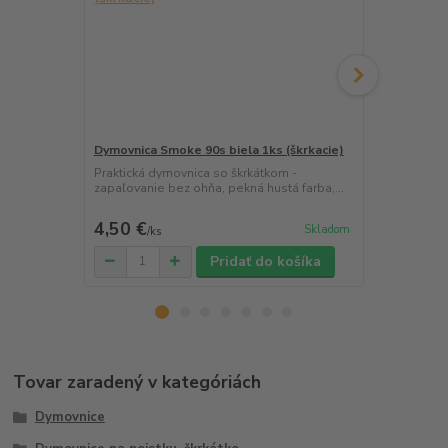
Dymovnica Smoke 90s biela 1ks (škrkacie)
Dymovnica S
(škrkacie)
Praktická dymovnica so škrkátkom -
zapaľovanie bez ohňa, pekná hustá farba,...
Praktická dy
zapaľovanie 
4,50 €
4,50 €
Skladom
/
ks
/
ks
Pridať do košíka
Tovar zaradený v kategóriách
Dymovnice