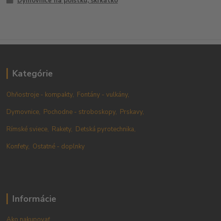
Dymovnice na poistku, škrkátko
Kategórie
Ohňostroje - kompakty,
Fontány - vulkány,
Dymovnice,
Pochodne - stroboskopy,
Prskavy,
Rímské sviece,
Rakety,
Detská pyrotechnika,
Konfety,
Ostatné - doplnky
Informácie
Ako nakupovať