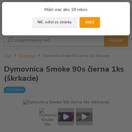
0
ks
+421 905 433 628
Mám viac ako 18 rokov.
za
0,00 €
(10.00 - 18.00)
ÁNO
NIE, odísť zo stránky
Menu
Hľadať
Úvod
Dymovnice
Dymovnica Smoke 90s čierna 1ks (škrkacie)
Dymovnica Smoke 90s čierna 1ks
(škrkacie)
TOP efekty