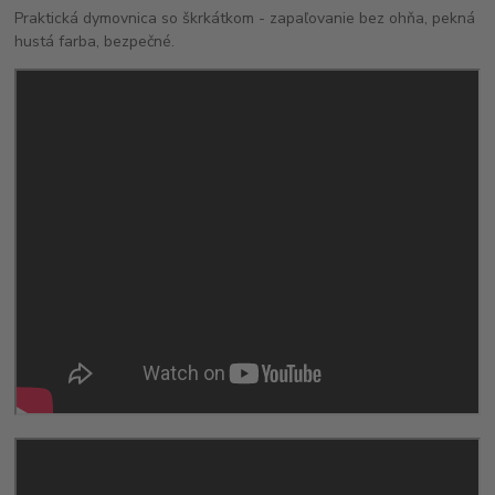
Praktická dymovnica so škrkátkom - zapaľovanie bez ohňa, pekná
hustá farba, bezpečné.