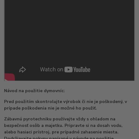
Návod na použitie dymovníc:
Pred použitím skontrolujte výrobok či nie je poškodený, v
prípade poškodenia nie je možné ho použiť.
Zábavnú pyrotechniku používajte vždy s ohladom na
bezpečnosť osôb a majetku. Pripravte si na dosah vodu,
alebo hasiaci prístroj, pre prípadné zahasenie miesta.
Dodržiavajte pokyny napísané v návode na použitie,