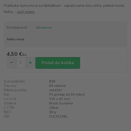
Praktická dymovnica so škrkátkom - zapaľovanie bez ohňa, pekná hustá
farba,...
celý popis
Dostupnosť:
Skladom
Naša cena
4,50 €
/
ks
Pridať do košíka
číslo produktu:
638
Čas cca.:
90 sekúnd
Miesto použitia:
exteriér
Kat.:
P1 predaj od 18 rokov!
v x š x d:
145 x 45 mm
Výrobca:
Black Scorpion
1 CTN:
20bal
NEC:
90 g
Kód:
CLE7037BL