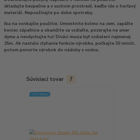
skladujte bezpečne a v suchom prostredí, keďže ide o horľavý
materiál. Nepoužívajte po dobe spotreby.
Iba na vonkajšie použitie. Umiestnite kolmo na zem, zapáľte
koniec zápaľnice a okamžite sa vzdiaľte, pozerajte na smer
dymu a nevdychujte ho! Diváci musia byť vzdialení najmenej
25m. Ak nastalo zlyhanie funkcie výrobku, počkajte 30 minút,
potom ponorte výrobok do nádoby s vodou.
Súvisiaci tovar
7
TOP efekty
TOP efekty