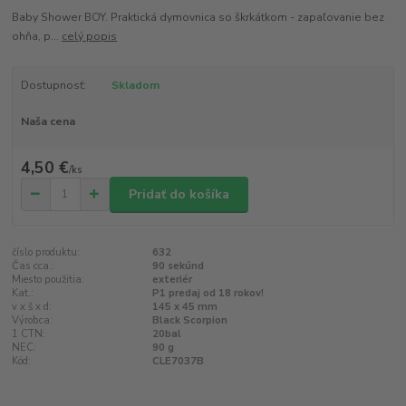
Baby Shower BOY. Praktická dymovnica so škrkátkom - zapaľovanie bez
ohňa, p...
celý popis
Dostupnosť:
Skladom
Naša cena
4,50 €
/
ks
Pridať do košíka
číslo produktu:
632
Čas cca.:
90 sekúnd
Miesto použitia:
exteriér
Kat.:
P1 predaj od 18 rokov!
v x š x d:
145 x 45 mm
Výrobca:
Black Scorpion
1 CTN:
20bal
NEC:
90 g
Kód:
CLE7037B