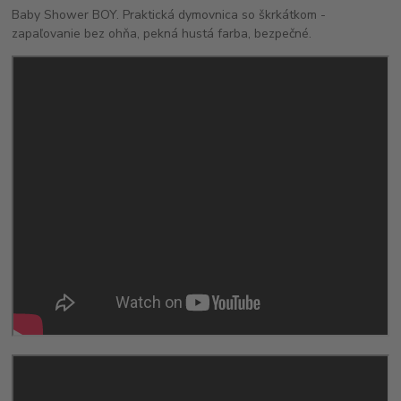
Baby Shower BOY. Praktická dymovnica so škrkátkom -
zapaľovanie bez ohňa, pekná hustá farba, bezpečné.