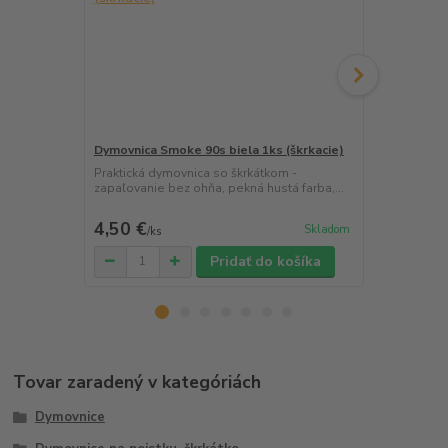
Dymovnica Smoke 90s biela 1ks (škrkacie)
Dymovnica S
Praktická dymovnica so škrkátkom -
Praktická dy
zapaľovanie bez ohňa, pekná hustá farba,...
zapaľovanie 
4,50 €
4,50 €
Skladom
/
ks
/
ks
Pridať do košíka
Tovar zaradený v kategóriách
Dymovnice