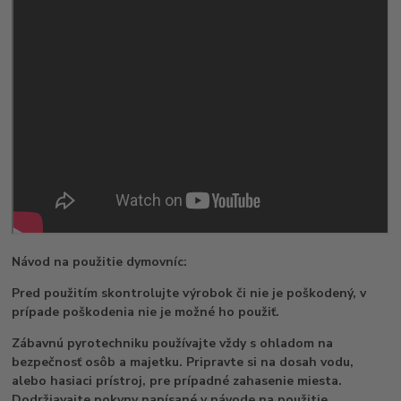
Návod na použitie dymovníc:
Pred použitím skontrolujte výrobok či nie je poškodený, v
prípade poškodenia nie je možné ho použiť.
Zábavnú pyrotechniku používajte vždy s ohladom na
bezpečnosť osôb a majetku. Pripravte si na dosah vodu,
alebo hasiaci prístroj, pre prípadné zahasenie miesta.
Dodržiavajte pokyny napísané v návode na použitie,