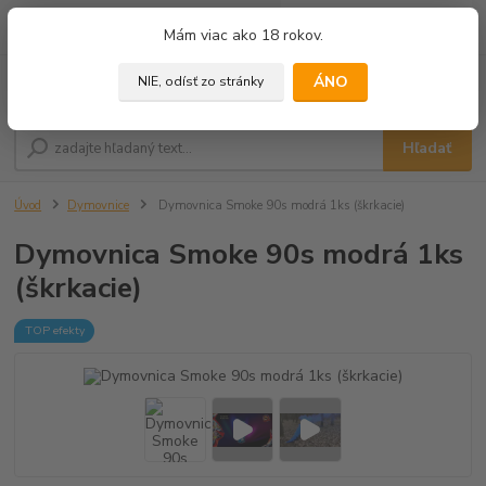
0
ks
+421 905 433 628
Mám viac ako 18 rokov.
za
0,00 €
(10.00 - 18.00)
ÁNO
NIE, odísť zo stránky
Menu
Hľadať
Úvod
Dymovnice
Dymovnica Smoke 90s modrá 1ks (škrkacie)
Dymovnica Smoke 90s modrá 1ks
(škrkacie)
TOP efekty