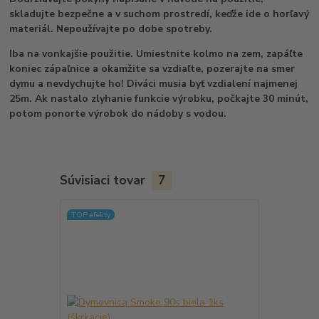
skladujte bezpečne a v suchom prostredí, keďže ide o horľavý
materiál. Nepoužívajte po dobe spotreby.
Iba na vonkajšie použitie. Umiestnite kolmo na zem, zapáľte
koniec zápaľnice a okamžite sa vzdiaľte, pozerajte na smer
dymu a nevdychujte ho! Diváci musia byť vzdialení najmenej
25m. Ak nastalo zlyhanie funkcie výrobku, počkajte 30 minút,
potom ponorte výrobok do nádoby s vodou.
Súvisiaci tovar
7
TOP efekty
TOP efekty