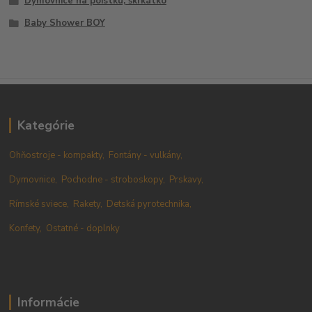
Dymovnice na poistku, škrkátko
Baby Shower BOY
Kategórie
Ohňostroje - kompakty,
Fontány - vulkány,
Dymovnice,
Pochodne - stroboskopy,
Prskavy,
Rímské sviece,
Rakety,
Detská pyrotechnika,
Konfety,
Ostatné - doplnky
Informácie