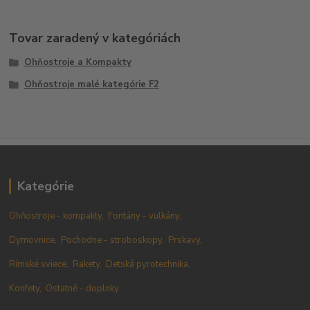
Tovar zaradený v kategóriách
Ohňostroje a Kompakty
Ohňostroje malé kategórie F2
Kategórie
Ohňostroje - kompakty,
Fontány - vulkány,
Dymovnice,
Pochodne - stroboskopy,
Prskavy,
Rímské sviece,
Rakety,
Detská pyrotechnika,
Konfety,
Ostatné - doplnky