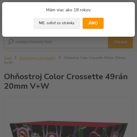
0
ks
+421 905 433 628
Mám viac ako 18 rokov.
za
0,00 €
(10.00 - 18.00)
ÁNO
NIE, odísť zo stránky
Menu
Hľadať
Úvod
Ohňostroje a Kompakty
Ohňostroj Color Crossette 49rán 20mm
V+W
Ohňostroj Color Crossette 49rán
20mm V+W