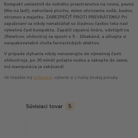
Kompakt umiestniť do voľného priestranstva na rovnú, pevnú
(Nie na ľad!), nehorľavú plochu, mimo ohrozenia osôb, budov,
stromov a majetku. ZABEZPEČIŤ PROTI PREVRÁTENIU! Pri
zapaľovaní sa nikdy nenakláňať so žiadnou časťou tela nad
výmetnú časť kompaktu. Zapáliť zápalnú šnúru, odstúpiť na
25metrov, ohňostroj sa spustí o 5 - 10sekúnd, a užívajte si
neopakovateľné chvíle fantastických efektov.
V prípade zlyhania nikdy nenazerajte do výmetnej časti
ohňostroja, po 20 minút polejte vodou a zakopte do zeme,
iná manipulácia je zakázaná!
Ak hľadáte iný
ohňostroj
, vyberte si z našej širokej ponuky.
Súvisiaci tovar
5