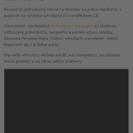
Bezpečný, jednoduchý návod na obsluhu na jedno zapálenie, s
popisom na výrobku schválené EU certifikátom CE.
Viacranové, viacfarebné
ohňostroje - kompakty
sú ideálnou
voľbou pre jednoduchú, bezpečnú a pestrú oslavu svadby,
Silvestra, Nového Roka, Vianoc, výročiach, narodenín , menín,
firemných akcií a rôzne párty.
Pre väčší ohňostroj môžete použiť viac kompaktov, na začiatok
menší priemer a na záver väčšie priemery.