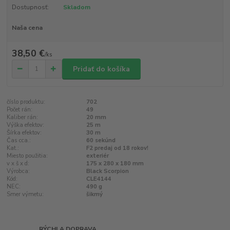
Dostupnosť:
Skladom
Naša cena
38,50 €
/
ks
Pridať do košíka
číslo produktu:
702
Počet rán:
49
Kaliber rán:
20 mm
Výška efektov:
25 m
Šírka efektov:
30 m
Čas cca.:
60 sekúnd
Kat.:
F2 predaj od 18 rokov!
Miesto použitia:
exteriér
v x š x d:
175 x 280 x 180 mm
Výrobca:
Black Scorpion
Kód:
CLE4144
NEC:
490 g
Smer výmetu:
šikmý
RÝCHLA DOPRAVA