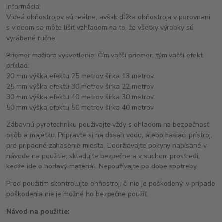
Informácia:
Videá ohňostrojov sú reálne, avšak dĺžka ohňostroja v porovnaní
s videom sa môže líšiť vzhľadom na to, že všetky výrobky sú
vyrábané ručne.
Priemer mažiara vysvetlenie: Čím väčší priemer, tým väčší efekt
príklad:
20 mm výška efektu 25 metrov šírka 13 metrov
25 mm výška efektu 30 metrov šírka 22 metrov
30 mm výška efektu 40 metrov šírka 30 metrov
50 mm výška efektu 50 metrov šírka 40 metrov
Zábavnú pyrotechniku používajte vždy s ohladom na bezpečnosť
osôb a majetku. Pripravte si na dosah vodu, alebo hasiaci prístroj,
pre prípadné zahasenie miesta. Dodržiavajte pokyny napísané v
návode na použitie, skladujte bezpečne a v suchom prostredí,
keďže ide o horľavý materiál. Nepoužívajte po dobe spotreby.
Pred použitím skontrolujte ohňostroj, či nie je poškodený, v prípade
poškodenia nie je možné ho bezpečne použiť.
Návod na použitie: