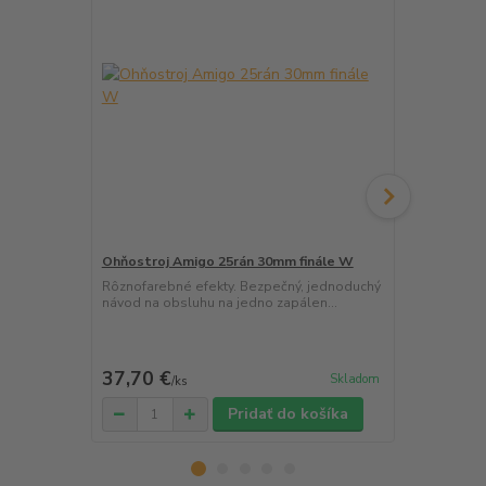
Ohňostroj Amigo 25rán 30mm finále W
Ohňostroj G
V+W
Rôznofarebné efekty. Bezpečný, jednoduchý
návod na obsluhu na jedno zapálen...
Rôznofarebn
návod na obs
65,70 €
Ušetríte 6,50
37,70 €
59,20 €
Skladom
/
ks
/
k
Pridať do košíka