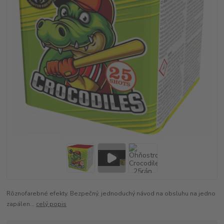
Rôznofarebné efekty. Bezpečný, jednoduchý návod na obsluhu na jedno
zapálen...
celý popis