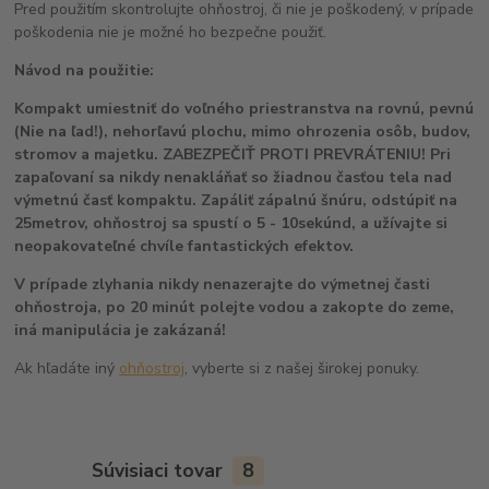
Pred použitím skontrolujte ohňostroj, či nie je poškodený, v prípade
poškodenia nie je možné ho bezpečne použiť.
Návod na použitie:
Kompakt umiestniť do voľného priestranstva na rovnú, pevnú
(Nie na ľad!), nehorľavú plochu, mimo ohrozenia osôb, budov,
stromov a majetku. ZABEZPEČIŤ PROTI PREVRÁTENIU! Pri
zapaľovaní sa nikdy nenakláňať so žiadnou časťou tela nad
výmetnú časť kompaktu. Zapáliť zápalnú šnúru, odstúpiť na
25metrov, ohňostroj sa spustí o 5 - 10sekúnd, a užívajte si
neopakovateľné chvíle fantastických efektov.
V prípade zlyhania nikdy nenazerajte do výmetnej časti
ohňostroja, po 20 minút polejte vodou a zakopte do zeme,
iná manipulácia je zakázaná!
Ak hľadáte iný
ohňostroj
, vyberte si z našej širokej ponuky.
Súvisiaci tovar
8