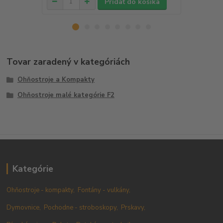
Pridať do košíka
Tovar zaradený v kategóriách
Ohňostroje a Kompakty
Ohňostroje malé kategórie F2
Kategórie
Ohňostroje - kompakty,
Fontány - vulkány,
Dymovnice,
Pochodne - stroboskopy,
Prskavy,