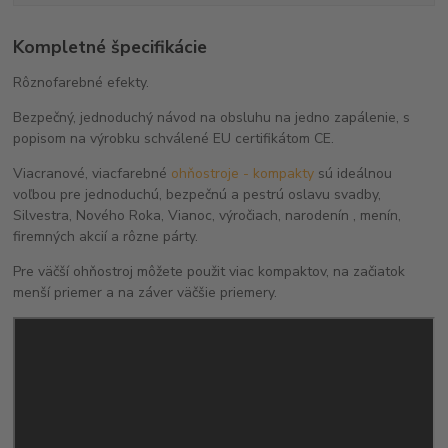
Kompletné špecifikácie
Rôznofarebné efekty.
Bezpečný, jednoduchý návod na obsluhu na jedno zapálenie, s
popisom na výrobku schválené EU certifikátom CE.
Viacranové, viacfarebné
ohňostroje - kompakty
sú ideálnou
voľbou pre jednoduchú, bezpečnú a pestrú oslavu svadby,
Silvestra, Nového Roka, Vianoc, výročiach, narodenín , menín,
firemných akcií a rôzne párty.
Pre väčší ohňostroj môžete použit viac kompaktov, na začiatok
menší priemer a na záver väčšie priemery.