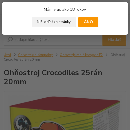
0
ks
+421 905 433 628
Mám viac ako 18 rokov.
za
0,00 €
(10.00 - 18.00)
ÁNO
NIE, odísť zo stránky
Menu
Hľadať
Úvod
Ohňostroje a Kompakty
Ohňostroje malé kategórie F2
Ohňostroj
Crocodiles 25rán 20mm
Ohňostroj Crocodiles 25rán
20mm