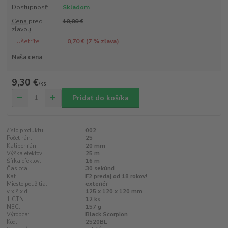
Dostupnosť:
Skladom
Cena pred
10,00 €
zľavou
Ušetríte
0,70 € (
7
% zľava)
Naša cena
9,30 €
/
ks
Pridať do košíka
číslo produktu:
002
Počet rán:
25
Kaliber rán:
20 mm
Výška efektov:
25 m
Šírka efektov:
16 m
Čas cca.:
30 sekúnd
Kat.:
F2 predaj od 18 rokov!
Miesto použitia:
exteriér
v x š x d:
125 x 120 x 120 mm
1 CTN:
12 ks
NEC:
157 g
Výrobca:
Black Scorpion
Kód:
2520BL