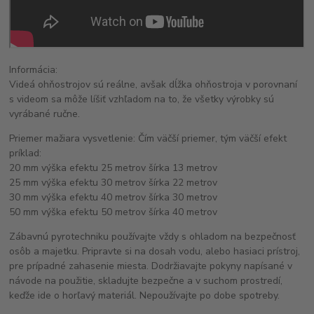
Informácia:
Videá ohňostrojov sú reálne, avšak dĺžka ohňostroja v porovnaní
s videom sa môže líšiť vzhľadom na to, že všetky výrobky sú
vyrábané ručne.
Priemer mažiara vysvetlenie: Čím väčší priemer, tým väčší efekt
príklad:
20 mm výška efektu 25 metrov šírka 13 metrov
25 mm výška efektu 30 metrov šírka 22 metrov
30 mm výška efektu 40 metrov šírka 30 metrov
50 mm výška efektu 50 metrov šírka 40 metrov
Zábavnú pyrotechniku používajte vždy s ohladom na bezpečnosť
osôb a majetku. Pripravte si na dosah vodu, alebo hasiaci prístroj,
pre prípadné zahasenie miesta. Dodržiavajte pokyny napísané v
návode na použitie, skladujte bezpečne a v suchom prostredí,
keďže ide o horľavý materiál. Nepoužívajte po dobe spotreby.