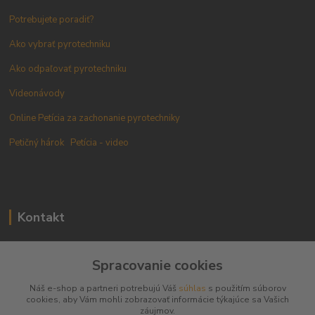
Potrebujete poradiť?
Ako vybrať pyrotechniku
Ako odpaľovať pyrotechniku
Videonávody
Online Petícia za zachonanie pyrotechniky
Petičný hárok
Petícia - video
Kontakt
+421 905 433 628
Spracovanie cookies
(10.00 - 18.00)
Náš e-shop a partneri potrebujú Váš
súhlas
s použitím súborov
info@pyromarket.sk
cookies, aby Vám mohli zobrazovať informácie týkajúce sa Vašich
záujmov.