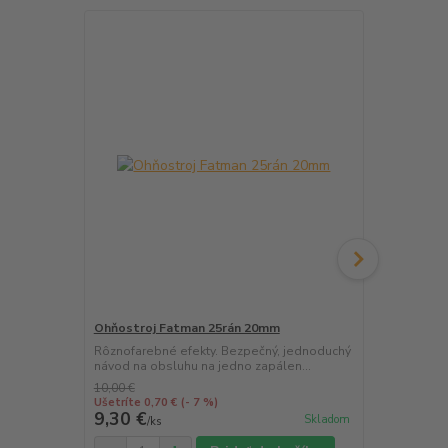
Ohňostroj Fatman 25rán 20mm
Ohňostroj H
Rôznofarebné efekty. Bezpečný, jednoduchý
Rôznofarebn
návod na obsluhu na jedno zapálen...
návod na obs
10,00 €
Ušetríte 0,70 €
(- 7 %)
9,30 €
10,00 €
Skladom
/
ks
/
k