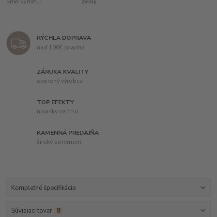
Smer výmetu:
zvislý
RÝCHLA DOPRAVA
nad 100€ zdarma
ZÁRUKA KVALITY
overený výrobca
TOP EFEKTY
novinky na trhu
KAMENNÁ PREDAJŇA
široký sortiment
Kompletné špecifikácie
Súvisiaci tovar
8