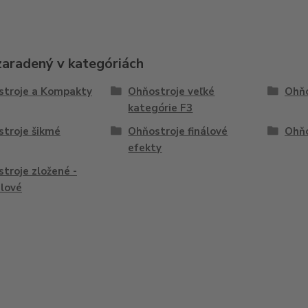
zaradený v kategóriách
stroje a Kompakty
Ohňostroje veľké
Ohňo
kategórie F3
troje šikmé
Ohňostroje finálové
Ohňo
efekty
troje zložené -
lové