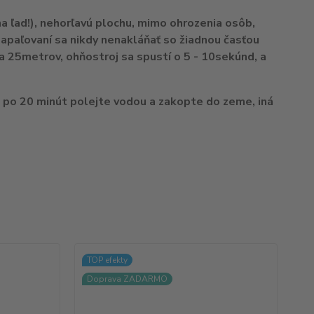
a ľad!), nehorľavú plochu, mimo ohrozenia osôb,
paľovaní sa nikdy nenakláňať so žiadnou časťou
a 25metrov, ohňostroj sa spustí o 5 - 10sekúnd, a
, po 20 minút polejte vodou a zakopte do zeme, iná
TOP efekty
TO
Doprava ZADARMO
D