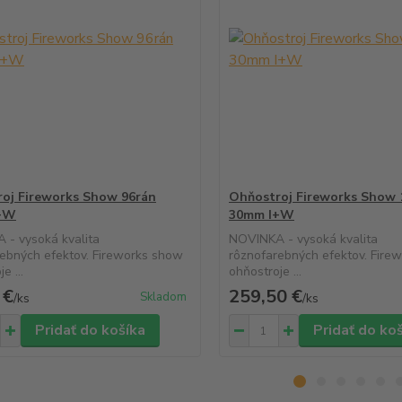
oj Fireworks Show 96rán
Ohňostroj Fireworks Show 
+W
30mm I+W
 - vysoká kvalita
NOVINKA - vysoká kvalita
ebných efektov. Fireworks show
rôznofarebných efektov. Fire
e ...
ohňostroje ...
 €
259,50 €
Skladom
/
ks
/
ks
Pridať do košíka
Pridať do ko