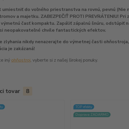
umiestniť do voľného priestranstva na rovnú, pevnú (Nie n
tromov a majetku. ZABEZPEČIŤ PROTI PREVRÁTENIU! Pri za
 výmetnú časť kompaktu. Zapáliť zápalnú šnúru, odstúpiť n
 si neopakovateľné chvíle fantastických efektov.
e zlyhania nikdy nenazerajte do výmetnej časti ohňostroja
cia je zakázaná!
te iný
ohňostroj
, vyberte si z našej širokej ponuky.
ci tovar
8
ty
TOP efekty
Doprava ZADARMO