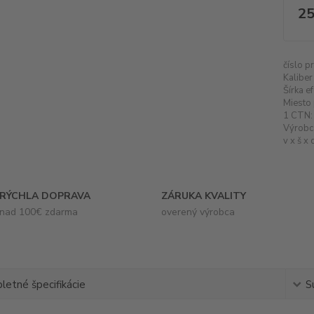
25
číslo p
Kaliber
Šírka e
Miesto 
1 CTN:
Výrobc
v x š x 
RÝCHLA DOPRAVA
ZÁRUKA KVALITY
nad 100€ zdarma
overený výrobca
etné špecifikácie
S