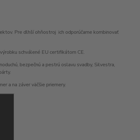
efektov. Pre dlhší ohňostroj ich odporúčame kombinovať
 výrobku schválené EU certifikátom CE.
noduchú, bezpečnú a pestrú oslavu svadby, Silvestra,
párty.
er a na záver väčšie priemery.