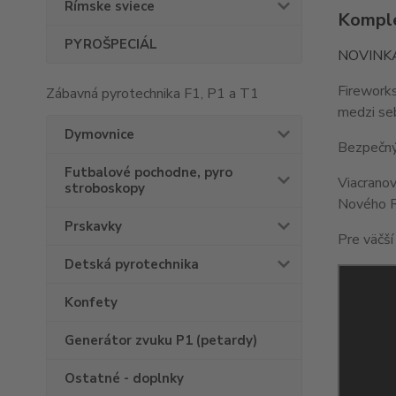
Rímske sviece
Komple
PYROŠPECIÁL
NOVINK
Fireworks
Zábavná pyrotechnika F1, P1 a T1
medzi seb
Dymovnice
Bezpečný,
Futbalové pochodne, pyro
Viacranov
stroboskopy
Nového Ro
Prskavky
Pre väčší
Detská pyrotechnika
Konfety
Generátor zvuku P1 (petardy)
Ostatné - doplnky