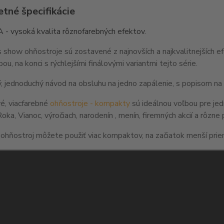
tné špecifikácie
A -
vysoká
kvalita rôznofarebných efektov.
 show ohňostroje sú zostavené z najnovších a najkvalitnejších 
ou, na konci s rýchlejšími finálovými variantmi tejto série.
 jednoduchý návod na obsluhu na jedno zapálenie, s popisom na
é, viacfarebné
ohňostroje - kompakty
sú ideálnou voľbou pre jed
ka, Vianoc, výročiach, narodenín , menín, firemných akcií a rôzne 
 ohňostroj môžete použiť viac kompaktov, na začiatok menší priem