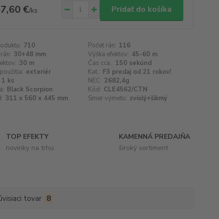
7,60 €
Pridať do košíka
/
ks
roduktu:
710
Počet rán:
116
 rán:
30+48 mm
Výška efektov:
45-60 m
fektov:
30 m
Čas cca.:
150 sekúnd
použitia:
exteriér
Kat.:
F3 predaj od 21 rokov!
1 ks
NEC:
2682,4g
a:
Black Scorpion
Kód:
CLE4562/CTN
d:
311 x 560 x 445 mm
Smer výmetu:
zvislý+šikmý
TOP EFEKTY
KAMENNÁ PREDAJŇA
novinky na trhu
široký sortiment
úvisiaci tovar
8