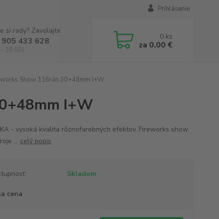
Prihlásenie
e si rady? Zavolajte.
0
ks
 905 433 628
za
0,00 €
 - 18.00)
reworks Show 116rán 30+48mm I+W
 30+48mm I+W
A - vysoká kvalita rôznofarebných efektov. Fireworks show
oje ...
celý popis
tupnosť:
Skladom
a cena