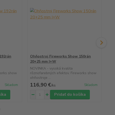
192rán
Ohňostroj Fireworks Show 150rán
Oh
20+25 mm I+W
25
NOVINKA - vysoká kvalita
NOV
works show
rôznofarebných efektov. Fireworks show
rôz
ohňostroje ...
ohň
116,90 €
12
Skladom
Skladom
/
ks
šíka
Pridať do košíka