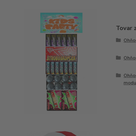
Tovar 
Ohňo
Ohňos
Ohňos
modu