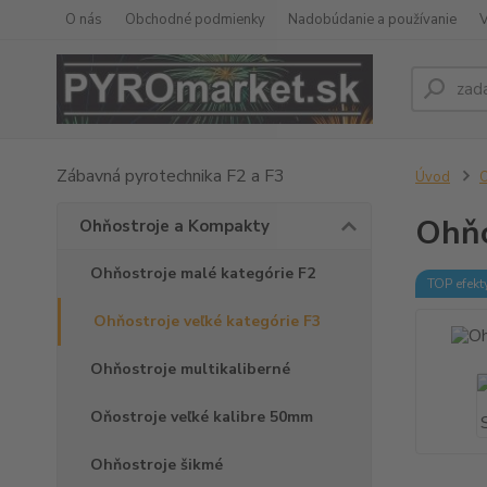
O nás
Obchodné podmienky
Nadobúdanie a používanie
Zábavná pyrotechnika F2 a F3
Úvod
O
Ohňo
Ohňostroje a Kompakty
Ohňostroje malé kategórie F2
TOP efekt
Ohňostroje veľké kategórie F3
Ohňostroje multikaliberné
Oňostroje veľké kalibre 50mm
Ohňostroje šikmé