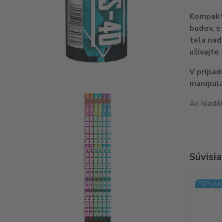
Kompakt 
budov, s
tela nad
užívajte
V prípad
manipulá
Ak hľadá
Súvisia
TOP efek