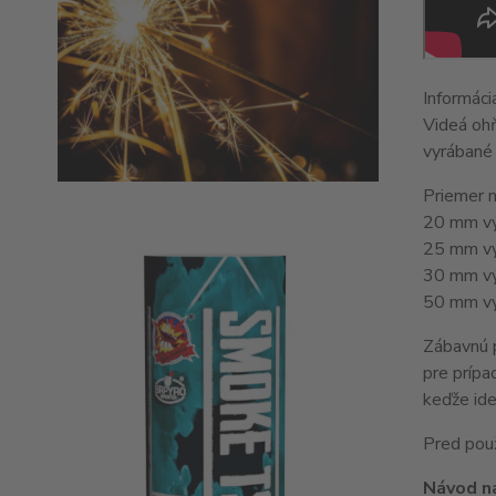
Informáci
Videá ohň
vyrábané 
Priemer m
20 mm vý
25 mm vý
30 mm vý
50 mm vý
Zábavnú p
pre prípa
keďže ide
Pred použ
Návod na