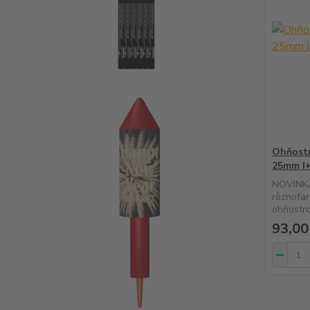
Ohňostr
25mm I
NOVINKA
rôznofar
ohňostroj
93,00