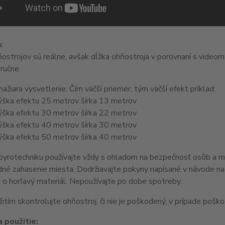
a:
ostrojov sú reálne, avšak dĺžka ohňostroja v porovnaní s videom
ručne.
ažiara vysvetlenie: Čím väčší priemer, tým väčší efekt príklad:
ška efektu 25 metrov šírka 13 metrov
ška efektu 30 metrov šírka 22 metrov
ška efektu 40 metrov šírka 30 metrov
ška efektu 50 metrov šírka 40 metrov
yrotechniku používajte vždy s ohladom na bezpečnosť osôb a majet
dné zahasenie miesta. Dodržiavajte pokyny napísané v návode na 
 o horľavý materiál. Nepoužívajte po dobe spotreby.
itím skontrolujte ohňostroj, či nie je poškodený, v prípade pošk
 použitie: