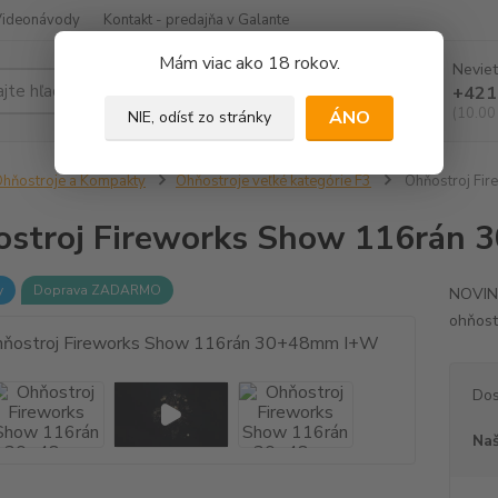
Videonávody
Kontakt - predajňa v Galante
Mám viac ako 18 rokov.
Neviet
Hľadať
+421
(10.00
ÁNO
NIE, odísť zo stránky
hňostroje a Kompakty
Ohňostroje veľké kategórie F3
Ohňostroj Fi
stroj Fireworks Show 116rán
y
Doprava ZADARMO
NOVINK
ohňostr
Dos
Naš