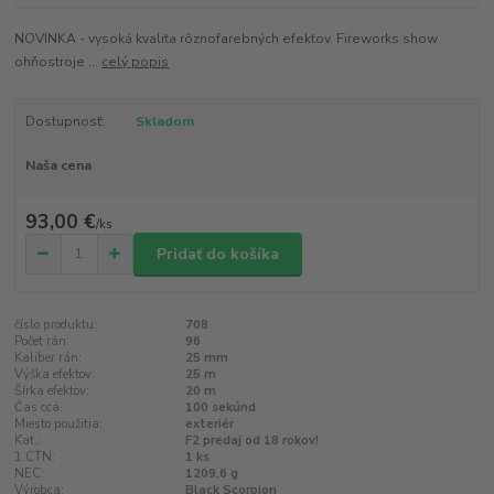
NOVINKA - vysoká kvalita rôznofarebných efektov. Fireworks show
ohňostroje ...
celý popis
Dostupnosť:
Skladom
Naša cena
93,00 €
/
ks
Pridať do košíka
číslo produktu:
708
Počet rán:
96
Kaliber rán:
25 mm
Výška efektov:
25 m
Šírka efektov:
20 m
Čas cca.:
100 sekúnd
Miesto použitia:
exteriér
Kat.:
F2 predaj od 18 rokov!
1 CTN:
1 ks
NEC:
1209,6 g
Výrobca:
Black Scorpion