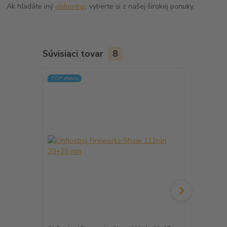
Ak hľadáte iný
ohňostroj
, vyberte si z našej širokej ponuky.
Súvisiaci tovar
8
TOP efekty
TOP efekty
Doprava ZA