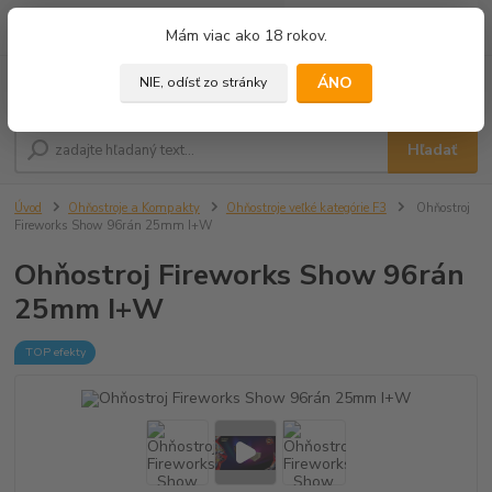
0
ks
+421 905 433 628
Mám viac ako 18 rokov.
za
0,00 €
(10.00 - 18.00)
ÁNO
NIE, odísť zo stránky
Menu
Hľadať
Úvod
Ohňostroje a Kompakty
Ohňostroje veľké kategórie F3
Ohňostroj
Fireworks Show 96rán 25mm I+W
Ohňostroj Fireworks Show 96rán
25mm I+W
TOP efekty