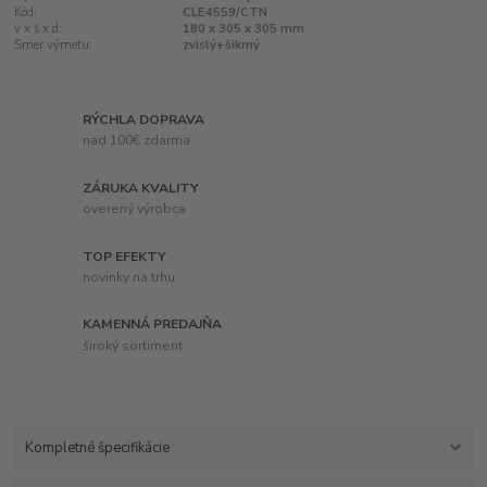
Kód:
CLE4559/CTN
v x š x d:
180 x 305 x 305 mm
Smer výmetu:
zvislý+šikmý
RÝCHLA DOPRAVA
nad 100€ zdarma
ZÁRUKA KVALITY
overený výrobca
TOP EFEKTY
novinky na trhu
KAMENNÁ PREDAJŇA
široký sortiment
Kompletné špecifikácie