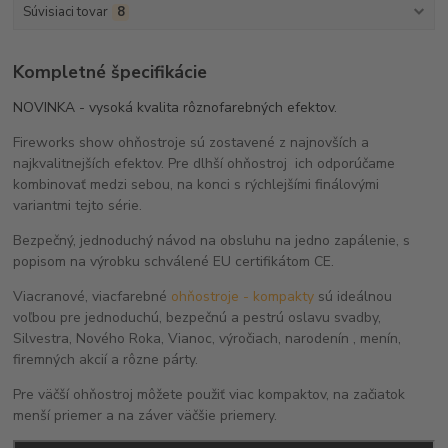
Súvisiaci tovar
8
Kompletné špecifikácie
NOVINKA -
vysoká
kvalita rôznofarebných efektov.
Fireworks show ohňostroje sú zostavené z najnovších a
najkvalitnejších efektov. Pre dlhší ohňostroj ich odporúčame
kombinovať medzi sebou, na konci s rýchlejšími finálovými
variantmi tejto série.
Bezpečný, jednoduchý návod na obsluhu na jedno zapálenie, s
popisom na výrobku schválené EU certifikátom CE.
Viacranové, viacfarebné
ohňostroje - kompakty
sú ideálnou
voľbou pre jednoduchú, bezpečnú a pestrú oslavu svadby,
Silvestra, Nového Roka, Vianoc, výročiach, narodenín , menín,
firemných akcií a rôzne párty.
Pre väčší ohňostroj môžete použiť viac kompaktov, na začiatok
menší priemer a na záver väčšie priemery.