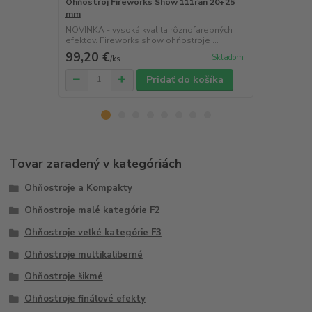
Ohňostroj Fireworks Show 111rán 20+25
Ohňostroj F
mm
25+30mm I
NOVINKA - vysoká kvalita rôznofarebných
NOVINKA - vy
efektov. Fireworks show ohňostroje ...
efektov. Fir
99,20 €
117,80 
Skladom
/
ks
Pridať do košíka
Tovar zaradený v kategóriách
Ohňostroje a Kompakty
Ohňostroje malé kategórie F2
Ohňostroje veľké kategórie F3
Ohňostroje multikaliberné
Ohňostroje šikmé
Ohňostroje finálové efekty