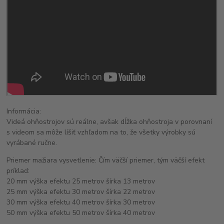
Informácia:
Videá ohňostrojov sú reálne, avšak dĺžka ohňostroja v porovnaní
s videom sa môže líšiť vzhľadom na to, že všetky výrobky sú
vyrábané ručne.
Priemer mažiara vysvetlenie: Čím väčší priemer, tým väčší efekt
príklad:
20 mm výška efektu 25 metrov šírka 13 metrov
25 mm výška efektu 30 metrov šírka 22 metrov
30 mm výška efektu 40 metrov šírka 30 metrov
50 mm výška efektu 50 metrov šírka 40 metrov