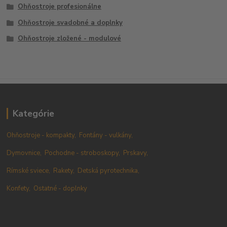
Ohňostroje profesionálne
Ohňostroje svadobné a doplnky
Ohňostroje zložené - modulové
Kategórie
Ohňostroje - kompakty,
Fontány - vulkány,
Dymovnice,
Pochodne - stroboskopy,
Prskavy,
Rímské sviece,
Rakety,
Detská pyrotechnika,
Konfety,
Ostatné - doplnky