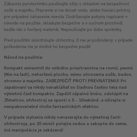
Zábavnú pyrotechniku používajte vždy s ohladom na bezpečnosť
osôb a majetku. Pripravte si na dosah vodu, alebo hasiaci prístroj,
pre prípadné zahasenie miesta. Dodržiavajte pokyny napísané v
návode na použitie, skladujte bezpečne a v suchom prostredí,
keďže ide o horľavý materiál. Nepoužívajte po dobe spotreby.
Pred použitím skontrolujte ohňostroj, či nie je poškodený, v prípade
poškodenia nie je možné ho bezpečne použiť.
Návod na použitie:
Kompakt umiestniť do voľného priestranstva na rovnú, pevnú
(Nie na ľad!), nehorľavú plochu, mimo ohrozenia osôb, budov,
stromov a majetku. ZABEZPEČIŤ PROTI PREVRÁTENIU! Pri
zapaľovaní sa nikdy nenakláňať so žiadnou časťou tela nad
výmetnú časť kompaktu. Zapáliť zápalnú šnúru, odstúpiť na
25metrov, ohňostroj sa spustí o 5 - 10sekúnd, a užívajte si
neopakovateľné chvíle fantastických efektov.
V prípade zlyhania nikdy nenazerajte do výmetnej časti
ohňostroja, po 20 minút polejte vodou a zakopte do zeme,
iná manipulácia je zakázaná!