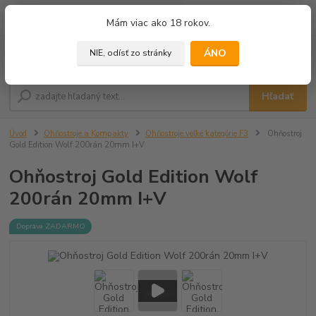
0
ks
+421 905 433 628
Mám viac ako 18 rokov.
za
0,00 €
(10.00 - 18.00)
ÁNO
NIE, odísť zo stránky
Menu
Hľadať
Úvod
Ohňostroje a Kompakty
Ohňostroje veľké kategórie F3
Ohňostroj
Gold Edition Wolf 200rán 20mm I+V
Ohňostroj Gold Edition Wolf
200rán 20mm I+V
Doprava ZADARMO