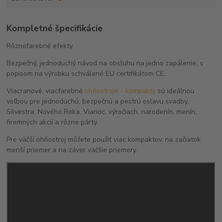
Kompletné špecifikácie
Rôznofarebné efekty.
Bezpečný, jednoduchý návod na obsluhu na jedno zapálenie, s
popisom na výrobku schválené EU certifikátom CE.
Viacranové, viacfarebné
ohňostroje - kompakty
sú ideálnou
voľbou pre jednoduchú, bezpečnú a pestrú oslavu svadby,
Silvestra, Nového Roka, Vianoc, výročiach, narodenín, menín,
firemných akcií a rôzne párty.
Pre väčší ohňostroj môžete použiť viac kompaktov, na začiatok
menší priemer a na záver väčšie priemery.