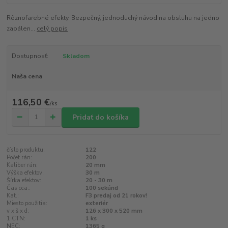
Rôznofarebné efekty. Bezpečný, jednoduchý návod na obsluhu na jedno
zapálen...
celý popis
Dostupnosť:
Skladom
Naša cena
116,50 €
/
ks
Pridať do košíka
číslo produktu:
122
Počet rán:
200
Kaliber rán:
20 mm
Výška efektov:
30 m
Šírka efektov:
20 - 30 m
Čas cca.:
100 sekúnd
Kat.:
F3 predaj od 21 rokov!
Miesto použitia:
exteriér
v x š x d:
126 x 300 x 520 mm
1 CTN:
1 ks
NEC:
1365 g