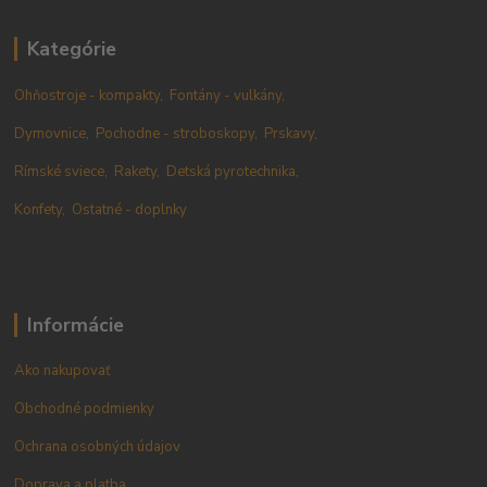
Kategórie
Ohňostroje - kompakty,
Fontány - vulkány,
Dymovnice,
Pochodne - stroboskopy,
Prskavy,
Rímské sviece,
Rakety,
Detská pyrotechnika,
Konfety,
Ostatné - doplnky
Informácie
Ako nakupovať
Obchodné podmienky
Ochrana osobných údajov
Doprava a platba