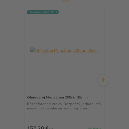
Doprava ZADARMO
TOP efekty
Doprava ZA
Ohňostroj Monstrum 200rán 25mm
Ohňostroj 
Rôznofarebné efekty. Bezpečný, jednoduchý
NOVINKA - vy
návod na obsluhu na jedno zapálen...
efektov. Fir
150,20 €
283,50 
Skladom