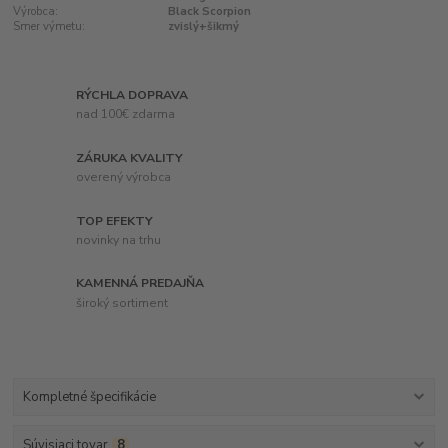
Výrobca:
Black Scorpion
Smer výmetu:
zvislý+šikmý
RÝCHLA DOPRAVA
nad 100€ zdarma
ZÁRUKA KVALITY
overený výrobca
TOP EFEKTY
novinky na trhu
KAMENNÁ PREDAJŇA
široký sortiment
Kompletné špecifikácie
Súvisiaci tovar
8