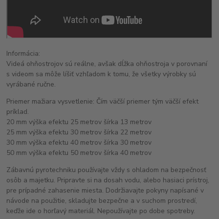
Informácia:
Videá ohňostrojov sú reálne, avšak dĺžka ohňostroja v porovnaní
s videom sa môže líšiť vzhľadom k tomu, že všetky výrobky sú
vyrábané ručne.
Priemer mažiara vysvetlenie: Čím väčší priemer tým väčší efekt
príklad.
20 mm výška efektu 25 metrov šírka 13 metrov
25 mm výška efektu 30 metrov šírka 22 metrov
30 mm výška efektu 40 metrov šírka 30 metrov
50 mm výška efektu 50 metrov šírka 40 metrov
Zábavnú pyrotechniku používajte vždy s ohladom na bezpečnosť
osôb a majetku. Pripravte si na dosah vodu, alebo hasiaci prístroj,
pre prípadné zahasenie miesta. Dodržiavajte pokyny napísané v
návode na použitie, skladujte bezpečne a v suchom prostredí,
keďže ide o horľavý materiál. Nepoužívajte po dobe spotreby.