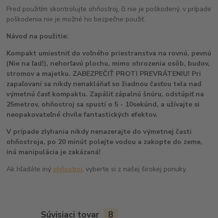
Pred použitím skontrolujte ohňostroj, či nie je poškodený, v prípade
poškodenia nie je možné ho bezpečne použiť.
Návod na použitie:
Kompakt umiestniť do voľného priestranstva na rovnú, pevnú
(Nie na ľad!), nehorľavú plochu, mimo ohrozenia osôb, budov,
stromov a majetku. ZABEZPEČIŤ PROTI PREVRÁTENIU! Pri
zapaľovaní sa nikdy nenakláňať so žiadnou časťou tela nad
výmetnú časť kompaktu. Zapáliť zápalnú šnúru, odstúpiť na
25metrov, ohňostroj sa spustí o 5 - 10sekúnd, a užívajte si
neopakovateľné chvíle fantastických efektov.
V prípade zlyhania nikdy nenazerajte do výmetnej časti
ohňostroja, po 20 minút polejte vodou a zakopte do zeme,
iná manipulácia je zakázaná!
Ak hľadáte iný
ohňostroj
, vyberte si z našej širokej ponuky.
Súvisiaci tovar
8