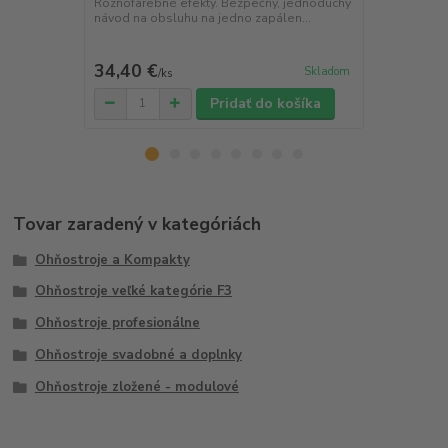
jednoduchý n
Rôznofarebné efekty. Bezpečný, jednoduchý
návod na obsluhu na jedno zapálen...
34,40 €
209,70 
Skladom
/
ks
Pridať do košíka
Tovar zaradený v kategóriách
Ohňostroje a Kompakty
Ohňostroje veľké kategórie F3
Ohňostroje profesionálne
Ohňostroje svadobné a doplnky
Ohňostroje zložené - modulové