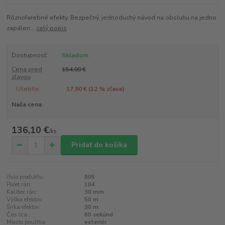
Rôznofarebné efekty. Bezpečný, jednoduchý návod na obsluhu na jedno
zapálen...
celý popis
Dostupnosť:
Skladom
Cena pred
154,00 €
zľavou
Ušetríte
17,90 € (
12
% zľava)
Naša cena
136,10 €
/
ks
Pridať do košíka
číslo produktu:
605
Počet rán:
104
Kaliber rán:
30 mm
Výška efektov:
50 m
Šírka efektov:
30 m
Čas cca.:
60 sekúnd
Miesto použitia:
exteriér