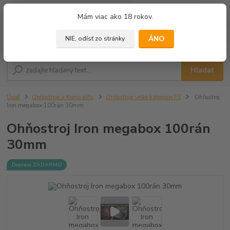
0
ks
+421 905 433 628
Mám viac ako 18 rokov.
za
0,00 €
(10.00 - 18.00)
ÁNO
NIE, odísť zo stránky
Menu
Hľadať
Úvod
Ohňostroje a Kompakty
Ohňostroje veľké kategórie F3
Ohňostroj
Iron megabox 100rán 30mm
Ohňostroj Iron megabox 100rán
30mm
Doprava ZADARMO