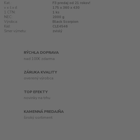
Kat.:
F3 predaj od 21 rokov!
v x š x d:
175 x 360 x 430
1 CTN:
1 ks
NEC:
2000 g
Výrobca:
Black Scorpion
Kód:
CLE4546
Smer výmetu:
zvislý
RÝCHLA DOPRAVA
nad 100€ zdarma
ZÁRUKA KVALITY
overený výrobca
TOP EFEKTY
novinky na trhu
KAMENNÁ PREDAJŇA
široký sortiment