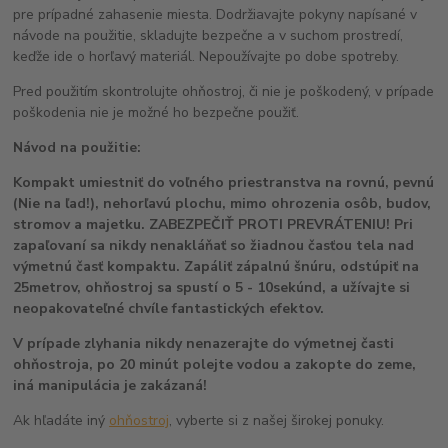
pre prípadné zahasenie miesta. Dodržiavajte pokyny napísané v
návode na použitie, skladujte bezpečne a v suchom prostredí,
keďže ide o horľavý materiál. Nepoužívajte po dobe spotreby.
Pred použitím skontrolujte ohňostroj, či nie je poškodený, v prípade
poškodenia nie je možné ho bezpečne použiť.
Návod na použitie:
Kompakt umiestniť do voľného priestranstva na rovnú, pevnú
(Nie na ľad!), nehorľavú plochu, mimo ohrozenia osôb, budov,
stromov a majetku. ZABEZPEČIŤ PROTI PREVRÁTENIU! Pri
zapaľovaní sa nikdy nenakláňať so žiadnou časťou tela nad
výmetnú časť kompaktu. Zapáliť zápalnú šnúru, odstúpiť na
25metrov, ohňostroj sa spustí o 5 - 10sekúnd, a užívajte si
neopakovateľné chvíle fantastických efektov.
V prípade zlyhania nikdy nenazerajte do výmetnej časti
ohňostroja, po 20 minút polejte vodou a zakopte do zeme,
iná manipulácia je zakázaná!
Ak hľadáte iný
ohňostroj
, vyberte si z našej širokej ponuky.