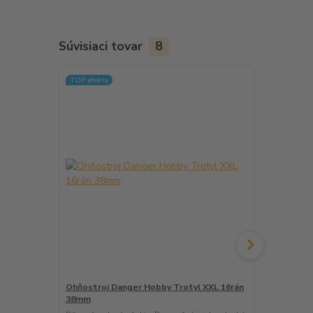
Súvisiaci tovar
8
TOP efekty
Doprava ZA
Ohňostroj Danger Hobby Trotyl XXL 16rán
Ohňostroj 
38mm
Rôznoferebn