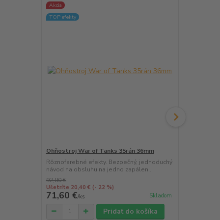
Akcia
Akcia
TOP efekty
TOP efekty
Ohňostroj War of Tanks 35rán 36mm
Ohňostroj 
Rôznofarebné efekty. Bezpečný, jednoduchý
Rôznofarebné
návod na obsluhu na jedno zapálen...
50mm! Bezpe
92,00 €
Ušetríte 20,40 €
(- 22 %)
71,60 €
79,80 €
Skladom
/
ks
/
k
Pridať do košíka