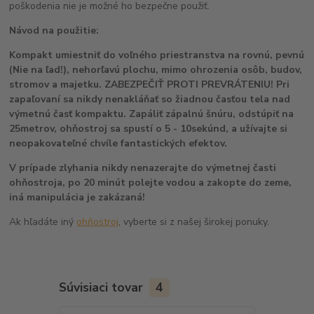
poškodenia nie je možné ho bezpečne použiť.
Návod na použitie:
Kompakt umiestniť do voľného priestranstva na rovnú, pevnú
(Nie na ľad!), nehorľavú plochu, mimo ohrozenia osôb, budov,
stromov a majetku. ZABEZPEČIŤ PROTI PREVRÁTENIU! Pri
zapaľovaní sa nikdy nenakláňať so žiadnou časťou tela nad
výmetnú časť kompaktu. Zapáliť zápalnú šnúru, odstúpiť na
25metrov, ohňostroj sa spustí o 5 - 10sekúnd, a užívajte si
neopakovateľné chvíle fantastických efektov.
V prípade zlyhania nikdy nenazerajte do výmetnej časti
ohňostroja, po 20 minút polejte vodou a zakopte do zeme,
iná manipulácia je zakázaná!
Ak hľadáte iný
ohňostroj
, vyberte si z našej širokej ponuky.
Súvisiaci tovar
4