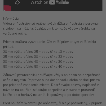
Informácia:
Videá ohňostrojov sú reálne, avšak dĺžka ohňostroja v porovnaní
s videom sa môže líšiť vzhľadom k tomu, že všetky výrobky sú
vyrábané ručne.
Priemer mažiara vysvetlenie: Čím väčší priemer tým väčší efekt
príklad.
20 mm výška efektu 25 metrov šírka 13 metrov
25 mm výška efektu 30 metrov šírka 22 metrov
30 mm výška efektu 40 metrov šírka 30 metrov
50 mm výška efektu 50 metrov šírka 40 metrov
Zábavnú pyrotechniku používajte vždy s ohladom na bezpečnosť
osôb a majetku. Pripravte si na dosah vodu, alebo hasiaci prístroj,
pre prípadné zahasenie miesta. Dodržiavajte pokyny napísané v
návode na použitie, skladujte bezpečne a v suchom prostredí,
keďže ide o horľavý materiál. Nepoužívajte po dobe spotreby.
Pred použitím skontrolujte ohňostroj, či nie je poškodený, v prípade