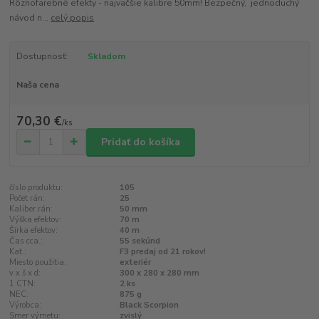
Rôznofarebné efekty - najväčšie kalibre 50mm! Bezpečný, jednoduchý
návod n...
celý popis
Dostupnosť:
Skladom
Naša cena
70,30 €
/
ks
Pridať do košíka
číslo produktu:
105
Počet rán:
25
Kaliber rán:
50 mm
Výška efektov:
70 m
Šírka efektov:
40 m
Čas cca.:
55 sekúnd
Kat.:
F3 predaj od 21 rokov!
Miesto použitia:
exteriér
v x š x d:
300 x 280 x 280 mm
1 CTN:
2 ks
NEC:
875 g
Výrobca:
Black Scorpion
Smer výmetu:
zvislý