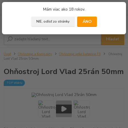
0
ks
+421 905 433 628
Mám viac ako 18 rokov.
za
0,00 €
(10.00 - 18.00)
ÁNO
NIE, odísť zo stránky
Menu
Hľadať
Úvod
Ohňostroje a Kompakty
Ohňostroje veľké kategórie F3
Ohňostroj
Lord Vlad 25rán 50mm
Ohňostroj Lord Vlad 25rán 50mm
TOP efekty