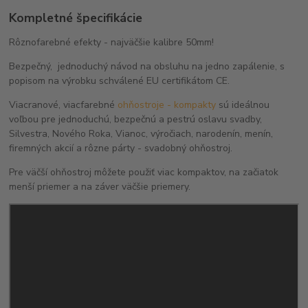
Kompletné špecifikácie
Rôznofarebné efekty - najväčšie kalibre 50mm!
Bezpečný, jednoduchý návod na obsluhu na jedno zapálenie, s
popisom na výrobku schválené EU certifikátom CE.
Viacranové, viacfarebné
ohňostroje - kompakty
sú ideálnou
voľbou pre jednoduchú, bezpečnú a pestrú oslavu svadby,
Silvestra, Nového Roka, Vianoc, výročiach, narodenín, menín,
firemných akcií a rôzne párty - svadobný ohňostroj.
Pre väčší ohňostroj môžete použiť viac kompaktov, na začiatok
menší priemer a na záver väčšie priemery.