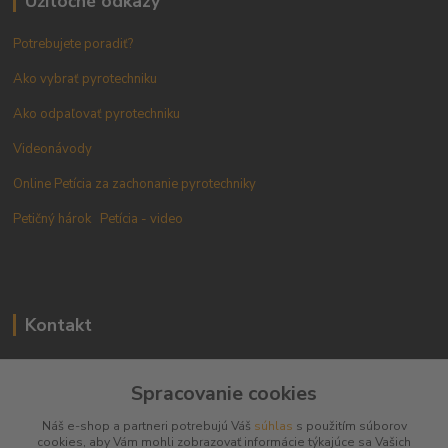
Užitočné odkazy
Potrebujete poradiť?
Ako vybrať pyrotechniku
Ako odpaľovať pyrotechniku
Videonávody
Online Petícia za zachonanie pyrotechniky
Petičný hárok
Petícia - video
Kontakt
+421 905 433 628
Spracovanie cookies
(10.00 - 18.00)
Náš e-shop a partneri potrebujú Váš
súhlas
s použitím súborov
info@pyromarket.sk
cookies, aby Vám mohli zobrazovať informácie týkajúce sa Vašich