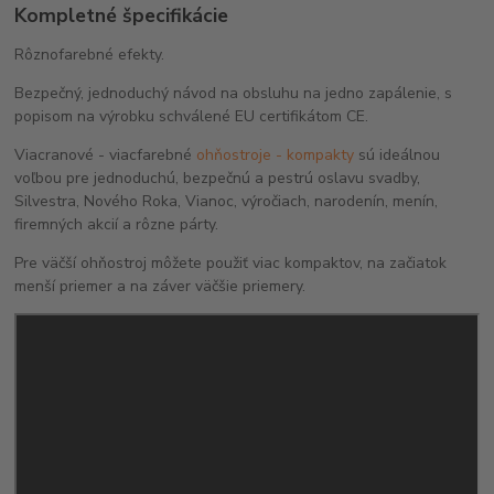
Kompletné špecifikácie
Rôznofarebné efekty.
Bezpečný, jednoduchý návod na obsluhu na jedno zapálenie, s
popisom na výrobku schválené EU certifikátom CE.
Viacranové - viacfarebné
ohňostroje - kompakty
sú ideálnou
voľbou pre jednoduchú, bezpečnú a pestrú oslavu svadby,
Silvestra, Nového Roka, Vianoc, výročiach, narodenín, menín,
firemných akcií a rôzne párty.
Pre väčší ohňostroj môžete použiť viac kompaktov, na začiatok
menší priemer a na záver väčšie priemery.