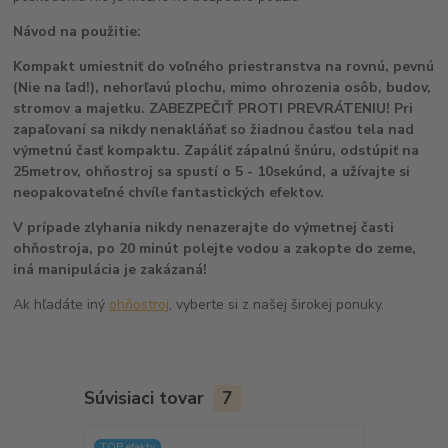
Návod na použitie:
Kompakt umiestniť do voľného priestranstva na rovnú, pevnú
(Nie na ľad!), nehorľavú plochu, mimo ohrozenia osôb, budov,
stromov a majetku. ZABEZPEČIŤ PROTI PREVRÁTENIU! Pri
zapaľovaní sa nikdy nenakláňať so žiadnou časťou tela nad
výmetnú časť kompaktu. Zapáliť zápalnú šnúru, odstúpiť na
25metrov, ohňostroj sa spustí o 5 - 10sekúnd, a užívajte si
neopakovateľné chvíle fantastických efektov.
V prípade zlyhania nikdy nenazerajte do výmetnej časti
ohňostroja, po 20 minút polejte vodou a zakopte do zeme,
iná manipulácia je zakázaná!
Ak hľadáte iný
ohňostroj
, vyberte si z našej širokej ponuky.
Súvisiaci tovar
7
TOP efekty
Akcia