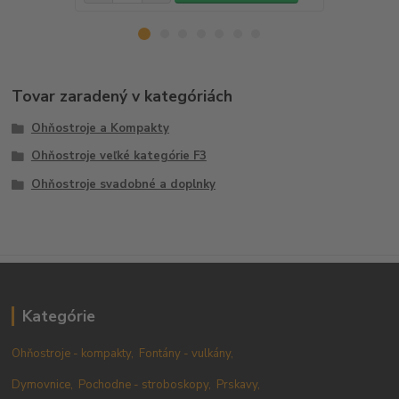
Tovar zaradený v kategóriách
Ohňostroje a Kompakty
Ohňostroje veľké kategórie F3
Ohňostroje svadobné a doplnky
Kategórie
Ohňostroje - kompakty,
Fontány - vulkány,
Dymovnice,
Pochodne - stroboskopy,
Prskavy,