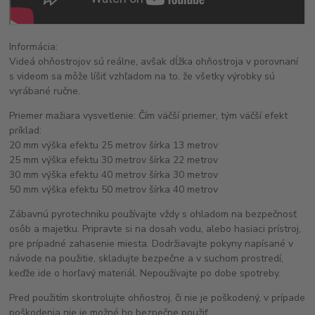
Informácia:
Videá ohňostrojov sú reálne, avšak dĺžka ohňostroja v porovnaní
s videom sa môže líšiť vzhľadom na to, že všetky výrobky sú
vyrábané ručne.
Priemer mažiara vysvetlenie: Čím väčší priemer, tým väčší efekt
príklad:
20 mm výška efektu 25 metrov šírka 13 metrov
25 mm výška efektu 30 metrov šírka 22 metrov
30 mm výška efektu 40 metrov šírka 30 metrov
50 mm výška efektu 50 metrov šírka 40 metrov
Zábavnú pyrotechniku používajte vždy s ohladom na bezpečnosť
osôb a majetku. Pripravte si na dosah vodu, alebo hasiaci prístroj,
pre prípadné zahasenie miesta. Dodržiavajte pokyny napísané v
návode na použitie, skladujte bezpečne a v suchom prostredí,
keďže ide o horľavý materiál. Nepoužívajte po dobe spotreby.
Pred použitím skontrolujte ohňostroj, či nie je poškodený, v prípade
poškodenia nie je možné ho bezpečne použiť.