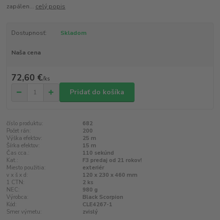
zapálen...
celý popis
Dostupnosť:
Skladom
Naša cena
72,60 €
/
ks
Pridať do košíka
číslo produktu:
682
Počet rán:
200
Výška efektov:
25 m
Šírka efektov:
15 m
Čas cca.:
110 sekúnd
Kat.:
F3 predaj od 21 rokov!
Miesto použitia:
exteriér
v x š x d:
120 x 230 x 460 mm
1 CTN:
2 ks
NEC:
980 g
Výrobca:
Black Scorpion
Kód:
CLE4267-1
Smer výmetu:
zvislý