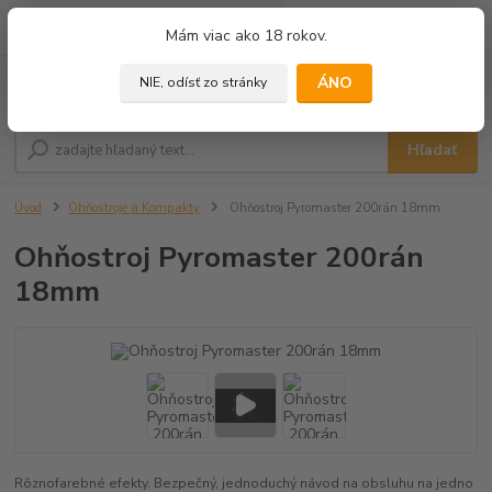
0
ks
+421 905 433 628
Mám viac ako 18 rokov.
za
0,00 €
(10.00 - 18.00)
ÁNO
NIE, odísť zo stránky
Menu
Hľadať
Úvod
Ohňostroje a Kompakty
Ohňostroj Pyromaster 200rán 18mm
Ohňostroj Pyromaster 200rán
18mm
Rôznofarebné efekty. Bezpečný, jednoduchý návod na obsluhu na jedno