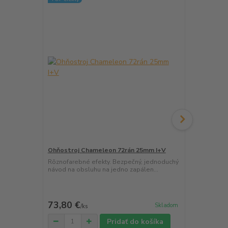
TOP efekty
Doprava ZA
Ohňostroj Chameleon 72rán 25mm I+V
Špeciálna s
20+25+30mm
Rôznofarebné efekty. Bezpečný, jednoduchý
návod na obsluhu na jedno zapálen...
Sada špeciál
BLACK séria.
73,80 €
204,60 
Skladom
/
ks
Pridať do košíka